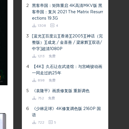
2
黑客帝国：矩阵重启 4K高清MKV版 黑
客帝国：复兴 2021 The Matrix Resurr
ections 19.3G
1308
4
3
[蓝光][百度云][香港][2005][神话（完
整版）][成龙 / 金喜善 / 梁家辉][双语/
中字]超清1080P
1213
免费
4
【4K】久石让在武道馆：与宫崎骏动画
一同走过的25年
898
免费
5
《袁隆平》画质修复版 重新调色
752
免费
6
《少林足球》4K修复调色版 2160P 国
语
722
5