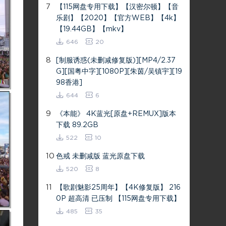
7
【115网盘专用下载】【汉密尔顿】【音
乐剧】【2020】【官方WEB】【4k】
【19.44GB】【mkv】
646
20
8
[制服诱惑(未删减修复版)][MP4/2.37
G][国粤中字][1080P][朱茵/吴镇宇][19
98香港]
644
6
9
《本能》 4K蓝光[原盘+REMUX]版本
下载 89.2GB
522
10
10
色戒 未删减版 蓝光原盘下载
520
8
11
【歌剧魅影25周年】【4K修复版】 216
0P 超高清 已压制 【115网盘专用下载】
485
35