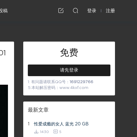
投稿
登录
注册
免费
01
请先登录
1: 有问题请联系QQ号：
1691229766
5:本站解压密码：www.4kxf.com
最新文章
1
性爱成瘾的女人 蓝光 20 GB
1430
5