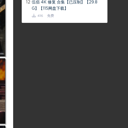
12
伍佰 4K 修复 合集【已压制】【29.8
G】【115网盘下载】
416
免费