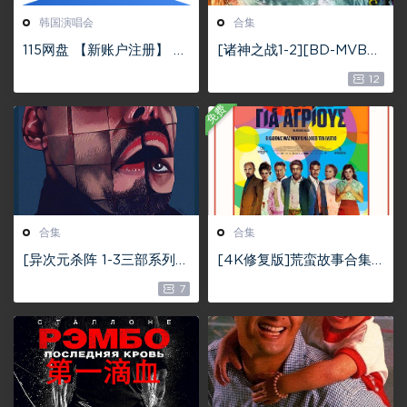
韩国演唱会
合集
115网盘 【新账户注册】 包
[诸神之战1-2][BD-MVBR]
含1T永久空间
[英语中字][1080p][2010-
12
2012欧美]
免费
合集
合集
[异次元杀阵 1-3三部系列合
[4K修复版]荒蛮故事合集
集][1997-2004][MKV/7
Relatos salvajes (2014)
7
G][中英字幕]
4K超清 共6集 中英字幕 已
压制 方便下载