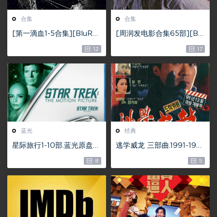
合集
合集
[第一滴血1-5合集][BluRa
[周润发电影合集65部][BD
y.X265.10bit/29.83GiB]
-MKV/100G][720p-1080
12
17
[双语字幕音轨.珍藏版][10
p][国粤语中字]
80P]
蓝光
经典
星际旅行1-10部.蓝光原盘合
逃学威龙 三部曲.1991-199
集.Star.Trek.1979-2002.10
3.合集.1080p高清.40GB
8
5
80p.BluRay.AVC.TrueHD.
香港群星经典喜剧
7.1