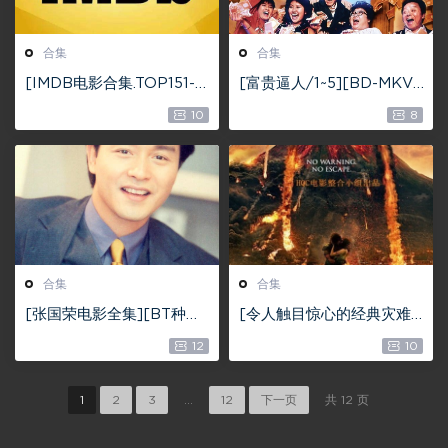
合集
合集
[IMDB电影合集.TOP151-2
[富贵逼人/1~5][BD-MKV/
00][BD-MKV/311GB][简
29.99G][国粤双语/中英双
10
8
繁英字幕/大部分含国语音
字][1080P][经典港片喜
轨][1080P]
剧]
合集
合集
[张国荣电影全集][BT种子
[令人触目惊心的经典灾难
下载][720P高清MKV][4
电影精选][BD-MKV/44.2
12
10
6.5G][42部张国荣经典电
6G][英语中字]
影合集]
1
2
3
...
12
下一页
共 12 页