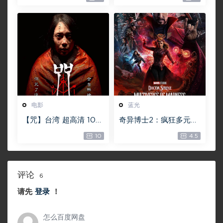
20.4GB [115网盘下载]
GB ISO【115网盘专用
下载】
电影
蓝光
【咒】台湾 超高清 108
奇异博士2：疯狂多元宇
0P【未删减】4G 【全
宙【4k】【115网盘】 –
10
4.5
网目前最清晰版本】
Doctor Strange in th
e Multiverse of Madn
ess 60GB
评论
6
请先
登录
！
怎么百度网盘