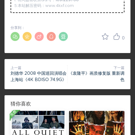
1: 有问题请联系QQ号：
1691229766
5:本站解压密码：www.4kxf.com
分享到：
0
上一篇
下一篇
刘德华 2008 中国巡回演唱会
《袁隆平》画质修复版 重新调
上海站《4K BDISO 74.9G》
色
猜你喜欢
免费