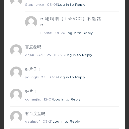
Stephenxb
06-05
Log in to Reply
⏩ 咾 呞 叽【 T55V.CC 】不 迷 路
⏩
123456
01-20
Log in to Reply
百度盘吗
qq1466335925
06-26
Log in to Reply
好片子！
young6603
07-14
Log in to Reply
好片！
conanjhc
12-07
Log in to Reply
有百度盘吗
geqhpgf
03-21
Log in to Reply