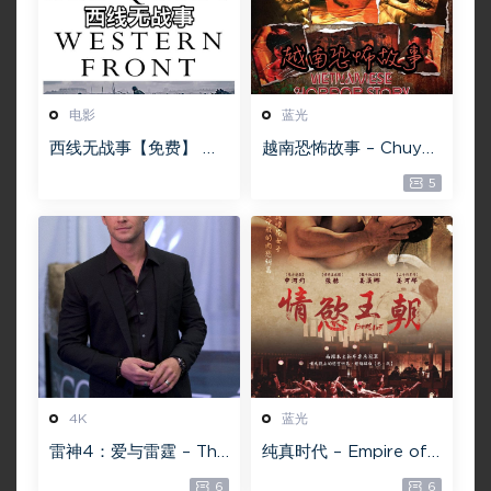
电影
蓝光
西线无战事【免费】 W
越南恐怖故事 – Chuyện
EB-DL版下载/ 新西线
ma gần nhà [蓝光原盘
5
无战事 /2022 All Quie
][22GB][1080P][115网
t on the Western Fro
盘专用下载 ]
nt 5.6GB
4K
蓝光
雷神4：爱与雷霆 – Tho
纯真时代 – Empire of
r: Love and Thunder
Lust 2D 蓝光原盘 33.1
6
6