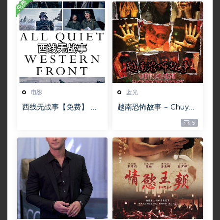
免费
电影
蓝光
西线无战事【免费】 W
越南恐怖故事 – Chuyện
EB-DL版下载/ 新西线
ma gần nhà [蓝光原盘
5
无战事 /2022 All Quie
][22GB][1080P][115网
t on the Western Fro
盘专用下载 ]
nt 5.6GB