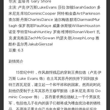
导演: 盖瑞·肖 Gary Shore
主演: 卢克·伊万斯LukeEvans 莎拉·加顿SarahGadon 多
米尼克·库珀DominicCooper 阿特·帕金森ArtParkinson
查尔斯·丹斯CharlesDance 迪尔梅德·默塔DiarmaidMur
tagh 保罗·凯耶PaulKaye 威廉·休斯顿WilliamHouston
诺亚·亨特雷NoahHuntley 罗南·维博特RonanVibert 扎
克·麦克格温ZachMcGowan 约瑟夫·朗JosephLong 雅
酷朴·盖尔秀JakubGierszał
豆瓣: 6.3
剧情简介
15世纪中叶，作风彪悍残忍的穿刺王弗拉德（卢克·伊
万斯 Luke Evans 饰）在土耳其苏丹的扶持下回到故乡
特兰西瓦尼亚，建立起一个和平祥和的国家。然而此时此
刻他仍受制于土耳其苏丹王穆罕默德（多米尼克·库珀 Do
minic Cooper 饰），苏丹要求弗拉德献上一千个男孩充
军，包括他儿子在内的孩子们都将成为嗜血统治者的牺牲
品。不愿孩子重走自己当年血腥之路的弗拉德奋起反抗，