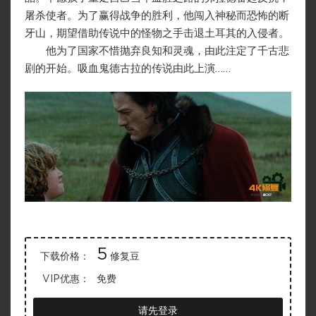
屠杀使者。为了赢得战争的胜利，他闯入神秘而恐怖的断
牙山，期望借助传说中的怪物之手击退土耳其的入侵者。
他为了国家不惜抛弃良知和灵魂，由此注定了千古悲
剧的开始。吸血鬼德古拉的传说由此上演……
5
下载价格：
修复豆
VIP优惠：
免费
请先登录