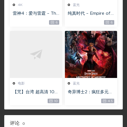
4K
蓝光
雷神4：爱与雷霆 – Tho
纯真时代 – Empire of
r: Love and Thunder
Lust 2D 蓝光原盘 33.1
6
6
20.4GB [115网盘下载]
GB ISO【115网盘专用
下载】
电影
蓝光
【咒】台湾 超高清 108
奇异博士2：疯狂多元宇
0P【未删减】4G 【全
宙【4k】【115网盘】 –
10
4.5
网目前最清晰版本】
Doctor Strange in th
e Multiverse of Madn
ess 60GB
评论
0