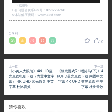
下载说明：
1: 有问题请联系QQ号：
1691229766
5:本站解压密码：www.4kxf.com
分享到：
0
上一篇
下一篇
《小黄人大眼萌》4kUHD蓝
《饥饿游戏3：嘲笑鸟(下)》4
光原盘电影下载（内置中文字
kUHD蓝光原盘下载 内置中文
幕） 4K UHD 蓝光原盘 中英
字幕 4K UHD 蓝光原盘 中英
字幕 杜比音效
字幕 杜比音效
猜你喜欢