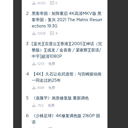
1430
5
2
黑客帝国：矩阵重启 4K高清MKV版 黑
客帝国：复兴 2021 The Matrix Resurr
ections 19.3G
1308
4
3
[蓝光][百度云][香港][2005][神话（完
整版）][成龙 / 金喜善 / 梁家辉][双语/
中字]超清1080P
1213
免费
4
【4K】久石让在武道馆：与宫崎骏动画
一同走过的25年
898
免费
5
《袁隆平》画质修复版 重新调色
752
免费
6
《少林足球》4K修复调色版 2160P 国
语