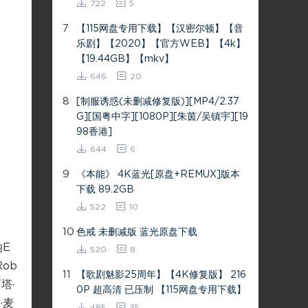
722
5
7
【115网盘专用下载】【汉密尔顿】【音
乐剧】【2020】【官方WEB】【4k】
【19.44GB】【mkv】
646
20
8
[制服诱惑(未删减修复版)][MP4/2.37
G][国粤中字][1080P][朱茵/吴镇宇][19
98香港]
644
6
9
《本能》 4K蓝光[原盘+REMUX]版本
下载 89.2GB
522
10
10
色戒 未删减版 蓝光原盘下载
纳E
520
8
Rob
11
【歌剧魅影25周年】【4K修复版】 216
塔·
0P 超高清 已压制 【115网盘专用下载】
·麦
485
35