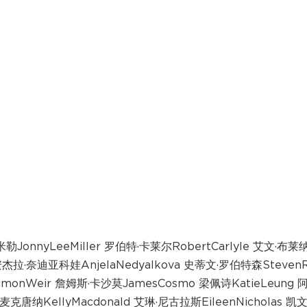
JonnyLeeMiller 罗伯特·卡莱尔RobertCarlyle 艾文·布莱
 安杰拉·奈迪亚科娃AnjelaNedyalkova 史蒂文·罗伯特森Steven
imonWeir 詹姆斯·卡沙莫JamesCosmo 梁佩诗KatieLeung 阿
麦克唐纳KellyMacdonald 艾琳·尼古拉斯EileenNicholas 凯文