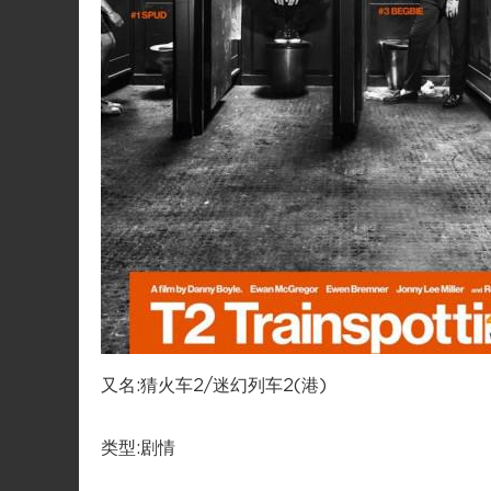
又名:猜火车2/迷幻列车2(港)
类型:剧情