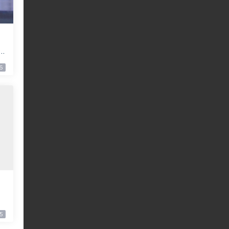
a
下
6
】
i
5
6