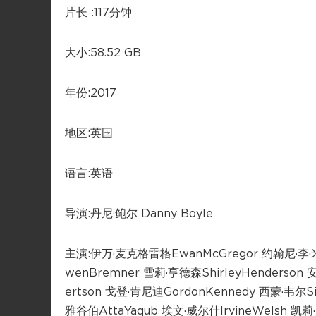
片长 :117分钟
大小:58.52 GB
年份:2017
地区:英国
语言:英语
导演:丹尼·鲍尔 Danny Boyle
主演:伊万·麦克格雷格EwanMcGregor 约翰尼·李·米勒
wenBremner 雪莉·亨德森ShirleyHenderson
ertson 戈登·肯尼迪GordonKennedy 西蒙·韦尔S
雅谷伯AttaYaqub 埃文·威尔什IrvineWelsh 凯莉·