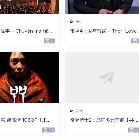
4K
事 – Chuyện ma gần
雷神4：爱与雷霆 – Thor: Love 
光原盘 ][22GB][1080P]
nd Thunder 20.4GB [115网盘
5
盘专用下载 ]
载]
蓝光
湾 超高清 1080P【未删
奇异博士2：疯狂多元宇宙【4k
 【全网目前最清晰版本】
【115网盘】 – Doctor Strange 
10
4.
n the Multiverse of Madness 
0GB