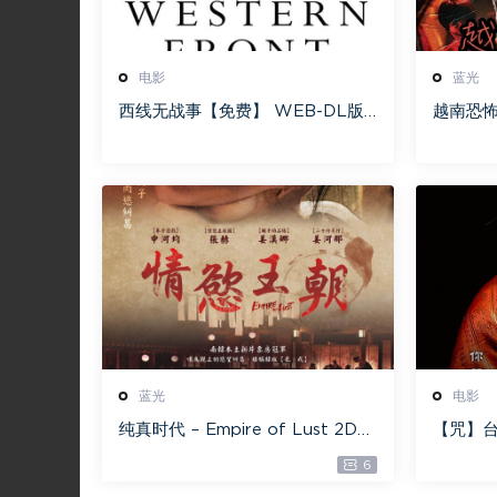
电影
蓝光
西线无战事【免费】 WEB-DL版
越南恐怖故
下载/ 新西线无战事 /2022 All Q
nhà [蓝
uiet on the Western Front 5.6
[115网
GB
蓝光
电影
纯真时代 – Empire of Lust 2D
【咒】台
蓝光原盘 33.1GB ISO【115网盘专
减】4G
6
用下载】