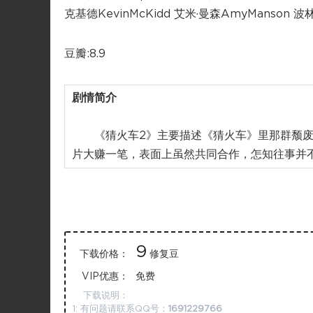
克基德KevinMcKidd 艾米·曼森AmyManson 波林·
豆瓣:8.9
剧情简介
《猜火车2》主要描述《猜火车》里那群颓废青
片大赚一笔，表面上虽然共同合作，怎知往事并不
9
下载价格：
修复豆
VIP优惠：
免费
下载说明：
1: 有问题请联系QQ号：
1691229766