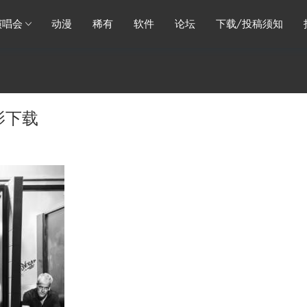
演唱会
动漫
稀有
软件
论坛
下载/投稿须知
影下载