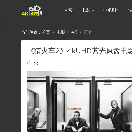
首页
电影
电视剧
当前位置：
首页
电影
4K
正文
《猜火车2》4kUHD蓝光原盘电
4K