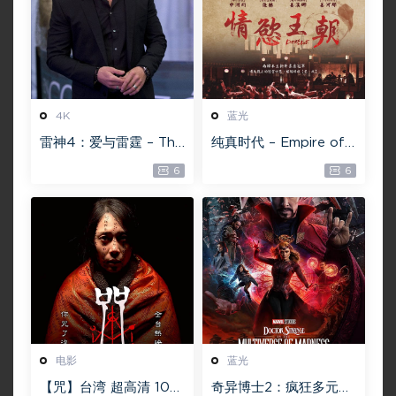
4K
蓝光
雷神4：爱与雷霆 – Tho
纯真时代 – Empire of
r: Love and Thunder
Lust 2D 蓝光原盘 33.1
6
6
20.4GB [115网盘下载]
GB ISO【115网盘专用
下载】
电影
蓝光
【咒】台湾 超高清 108
奇异博士2：疯狂多元宇