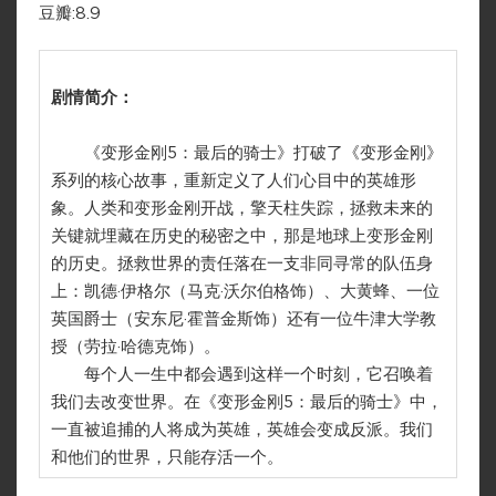
豆瓣:8.9
剧情简介：
《变形金刚5：最后的骑士》打破了《变形金刚》
系列的核心故事，重新定义了人们心目中的英雄形
象。人类和变形金刚开战，擎天柱失踪，拯救未来的
关键就埋藏在历史的秘密之中，那是地球上变形金刚
的历史。拯救世界的责任落在一支非同寻常的队伍身
上：凯德·伊格尔（马克·沃尔伯格饰）、大黄蜂、一位
英国爵士（安东尼·霍普金斯饰）还有一位牛津大学教
授（劳拉·哈德克饰）。
每个人一生中都会遇到这样一个时刻，它召唤着
我们去改变世界。在《变形金刚5：最后的骑士》中，
一直被追捕的人将成为英雄，英雄会变成反派。我们
和他们的世界，只能存活一个。