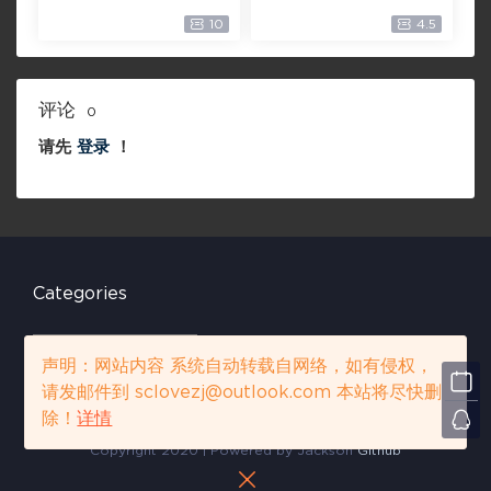
0P【未删减】4G 【全
宙【4k】【115网盘】 –
10
4.5
网目前最清晰版本】
Doctor Strange in th
e Multiverse of Madn
ess 60GB
评论
0
请先
登录
！
Categories
C
a
声明：网站内容 系统自动转载自网络，如有侵权，
t
请发邮件到 sclovezj@outlook.com 本站将尽快删
e
声明：网站内容 系统自动转载自网络，如有侵权，请发邮件到 sclovezj
除！
详情
g
@outlook.com 本站将尽快删除！
详情
o
Copyright 2020 | Powered by Jackson
Github
r
i