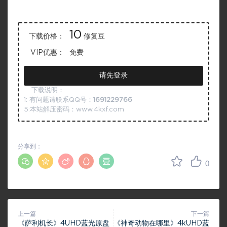
10
下载价格：
修复豆
VIP优惠：
免费
请先登录
下载说明：
1: 有问题请联系QQ号：
1691229766
5:本站解压密码：www.4kxf.com
分享到：
0
上一篇
下一篇
《萨利机长》4UHD蓝光原盘
《神奇动物在哪里》4kUHD蓝