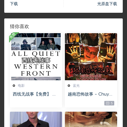
下载
光原盘下载
猜你喜欢
免费
电影
蓝光
西线无战事【免费】 W
越南恐怖故事 – Chuyện
EB-DL版下载/ 新西线
ma gần nhà [蓝光原盘
5
无战事 /2022 All Quie
][22GB][1080P][115网
t on the Western Fro
盘专用下载 ]
nt 5.6GB