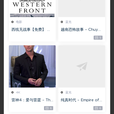
电影
蓝光
西线无战事【免费】 W
越南恐怖故事 – Chuyện
EB-DL版下载/ 新西线
ma gần nhà [蓝光原盘
5
无战事 /2022 All Quie
][22GB][1080P][115网
t on the Western Fro
盘专用下载 ]
nt 5.6GB
4K
蓝光
雷神4：爱与雷霆 – Tho
纯真时代 – Empire of
r: Love and Thunder
Lust 2D 蓝光原盘 33.1
6
6
20.4GB [115网盘下载]
GB ISO【115网盘专用