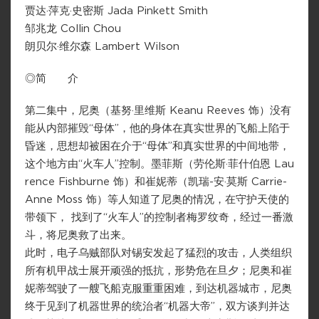
贾达·萍克·史密斯 Jada Pinkett Smith
邹兆龙 Collin Chou
朗贝尔·维尔森 Lambert Wilson
◎简 介
第二集中，尼奥（基努·里维斯 Keanu Reeves 饰）没有
能从内部摧毁“母体”，他的身体在真实世界的飞船上陷于
昏迷，思想却被困在介于“母体”和真实世界的中间地带，
这个地方由“火车人”控制。墨菲斯（劳伦斯·菲什伯恩 Lau
rence Fishburne 饰）和崔妮蒂（凯瑞-安·莫斯 Carrie-
Anne Moss 饰）等人知道了尼奥的情况，在守护天使的
带领下， 找到了“火车人”的控制者梅罗纹奇，经过一番激
斗，将尼奥救了出来。
此时，电子乌贼部队对锡安发起了猛烈的攻击，人类组织
所有机甲战士展开顽强的抵抗，形势危在旦夕；尼奥和崔
妮蒂驾驶了一艘飞船克服重重困难，到达机器城市，尼奥
终于见到了机器世界的统治者“机器大帝”，双方谈判并达