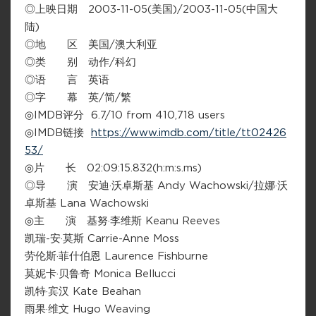
◎上映日期 2003-11-05(美国)/2003-11-05(中国大
陆)
◎地 区 美国/澳大利亚
◎类 别 动作/科幻
◎语 言 英语
◎字 幕 英/简/繁
◎IMDB评分 6.7/10 from 410,718 users
◎IMDB链接
https://www.imdb.com/title/tt02426
53/
◎片 长 02:09:15.832(h:m:s.ms)
◎导 演 安迪·沃卓斯基 Andy Wachowski/拉娜·沃
卓斯基 Lana Wachowski
◎主 演 基努·李维斯 Keanu Reeves
凯瑞-安·莫斯 Carrie-Anne Moss
劳伦斯·菲什伯恩 Laurence Fishburne
莫妮卡·贝鲁奇 Monica Bellucci
凯特·宾汉 Kate Beahan
雨果·维文 Hugo Weaving