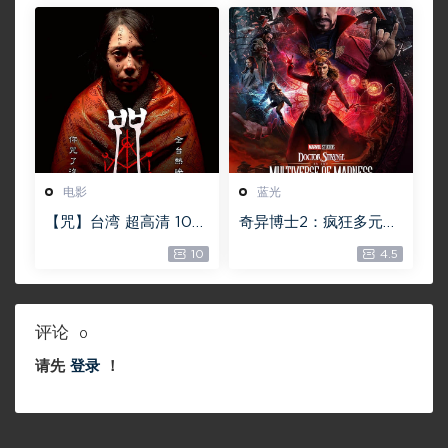
下载】
电影
蓝光
【咒】台湾 超高清 108
奇异博士2：疯狂多元宇
0P【未删减】4G 【全
宙【4k】【115网盘】 –
10
4.5
网目前最清晰版本】
Doctor Strange in th
e Multiverse of Madn
ess 60GB
评论
0
请先
登录
！