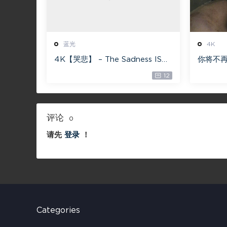
蓝光
4K
4K【哭悲】 – The Sadness ISO
你将不再
蓝光【4K原盘 72G】 【超清原盘
22 You 
12
36.3G】 仅供115网盘下载
[2160P
评论
0
请先
登录
！
Categories