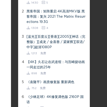
1430
5
2
黑客帝国：矩阵重启 4K高清MKV版 黑
客帝国：复兴 2021 The Matrix Resurr
ections 19.3G
1308
4
3
[蓝光][百度云][香港][2005][神话（完
整版）][成龙 / 金喜善 / 梁家辉][双语/
中字]超清1080P
1213
免费
4
【4K】久石让在武道馆：与宫崎骏动画
一同走过的25年
898
免费
5
《袁隆平》画质修复版 重新调色
752
免费
6
《少林足球》4K修复调色版 2160P 国
语