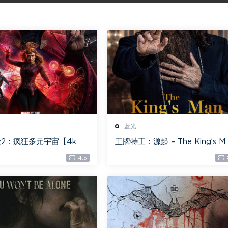
蓝光
2：疯狂多元宇宙【4k】
王牌特工：源起 – The King’s M
】 – Doctor Strange i
n 【4K IOS原盘 59.4G】 【108
4.5
ultiverse of Madness 6
0P IOS原盘 46.3G】 115网盘下
载