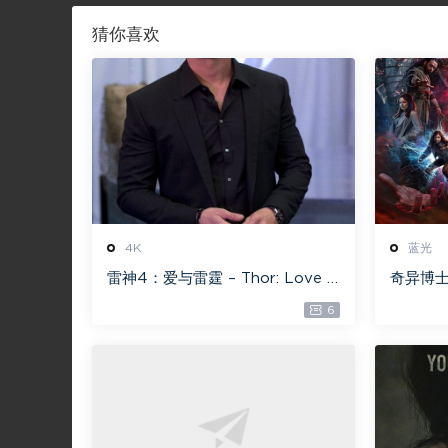
猜你喜欢
4K
蓝光
雷神4：爱与雷霆 – Thor: Love a
奇异博士
nd Thunder 20.4GB [115网盘下
【115网盘
6
载]
n the M
0GB