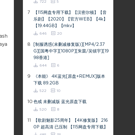
722
5
7
【115网盘专用下载】【汉密尔顿】【音
乐剧】【2020】【官方WEB】【4k】
【19.44GB】【mkv】
646
20
yash
aya
8
[制服诱惑(未删减修复版)][MP4/2.37
G][国粤中字][1080P][朱茵/吴镇宇][19
98香港]
644
6
9
《本能》 4K蓝光[原盘+REMUX]版本
下载 89.2GB
522
10
10
色戒 未删减版 蓝光原盘下载
520
8
11
【歌剧魅影25周年】【4K修复版】 216
0P 超高清 已压制 【115网盘专用下载】
485
35