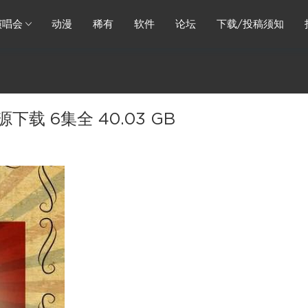
演唱会
动漫
稀有
软件
论坛
下载/投稿须知
下载 6集全 40.03 GB