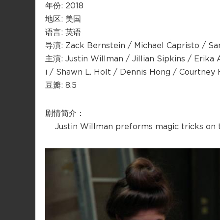
年份: 2018
地区: 美国
语言: 英语
导演: Zack Bernstein / Michael Capristo / Sa
主演: Justin Willman / Jillian Sipkins / Eri
i / Shawn L. Holt / Dennis Hong / Courtney
豆瓣: 8.5
剧情简介：
Justin Willman preforms magic tricks on t