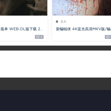
蓝光
孤单 WEB-DL版下载 20
新蝙蝠侠 4K蓝光高清MKV版/蝙
Won’t Be Alone 19.1G
蝠侠(港/台) / 重启版蝙蝠侠 202
5
][4K]
The Batman