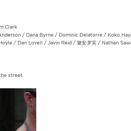
m Clark
ka Anderson / Dana Byrne / Dominic Delatorre / Koko Ha
 Hoyle / Dan Lovell / Javin Reid / 黛安·罗宾 / Nathan Saw
he street.