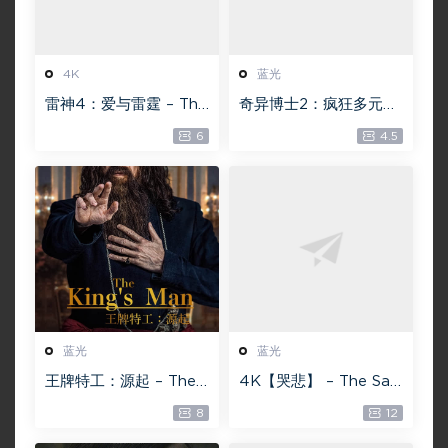
4K
蓝光
雷神4：爱与雷霆 – Tho
奇异博士2：疯狂多元宇
r: Love and Thunder
宙【4k】【115网盘】 –
6
4.5
20.4GB [115网盘下载]
Doctor Strange in th
e Multiverse of Madn
ess 60GB
蓝光
蓝光
王牌特工：源起 – The
4K【哭悲】 – The Sad
King’s Man 【4K IOS
ness ISO蓝光【4K原盘
8
12
原盘 59.4G】 【1080P
72G】 【超清原盘 36.3
IOS原盘 46.3G】 115网
G】 仅供115网盘下载