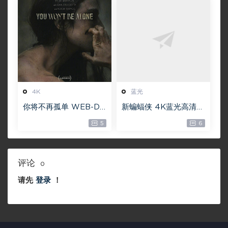
盘下载
4K
蓝光
你将不再孤单 WEB-DL
新蝙蝠侠 4K蓝光高清M
版下载 2022 You Wo
KV版/蝙蝠侠(港/台) /
5
6
n’t Be Alone 19.1G [21
重启版蝙蝠侠 2022 Th
60P][4K]
e Batman
评论
0
请先
登录
！