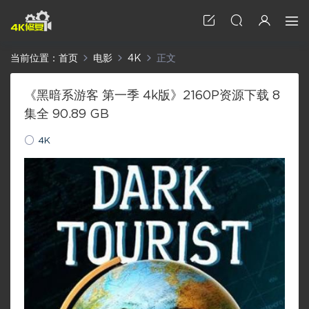
当前位置：
首页
电影
4K
正文
《黑暗系游客 第一季 4k版》2160P资源下载 8
集全 90.89 GB
4K