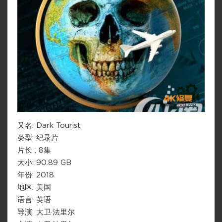
又名: Dark Tourist
类型: 纪录片
片长 : 8集
大小: 90.89 GB
年份: 2018
地区: 美国
语言: 英语
导演: 大卫·法里尔