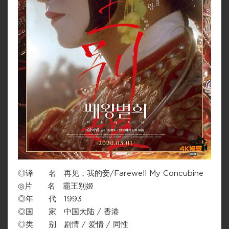
◎译 名 再见，我的妾/Farewell My Concubine
◎片 名 霸王别姬
◎年 代 1993
◎国 家 中国大陆 / 香港
◎类 别 剧情 / 爱情 / 同性