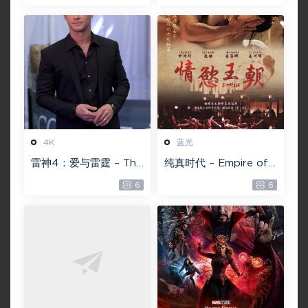
无战事 /2022 All Quie
][22GB][1080P][115网
t on the Western Fro
盘专用下载 ]
nt 5.6GB
4K
蓝光
雷神4：爱与雷霆 – Tho
纯真时代 – Empire of
r: Love and Thunder
Lust 2D 蓝光原盘 33.1
6
6
20.4GB [115网盘下载]
GB ISO【115网盘专用
下载】