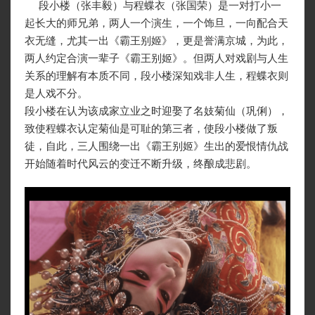
段小楼（张丰毅）与程蝶衣（张国荣）是一对打小一
起长大的师兄弟，两人一个演生，一个饰旦，一向配合天
衣无缝，尤其一出《霸王别姬》，更是誉满京城，为此，
两人约定合演一辈子《霸王别姬》。但两人对戏剧与人生
关系的理解有本质不同，段小楼深知戏非人生，程蝶衣则
是人戏不分。
段小楼在认为该成家立业之时迎娶了名妓菊仙（巩俐），
致使程蝶衣认定菊仙是可耻的第三者，使段小楼做了叛
徒，自此，三人围绕一出《霸王别姬》生出的爱恨情仇战
开始随着时代风云的变迁不断升级，终酿成悲剧。