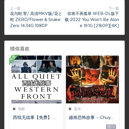
上一篇
下一篇
花与蛇:零/ 高清MKV版/花と
你将不再孤单 WEB-DL版下
蛇 ZERO/Flower & Snake:
载 2022 You Won’t Be Alon
Zero 14.34G 1080P
e 19.1G [2160P][4K]
猜你喜欢
免费
电影
蓝光
西线无战事【免费】 W
越南恐怖故事 – Chuyện
EB-DL版下载/ 新西线
ma gần nhà [蓝光原盘
5