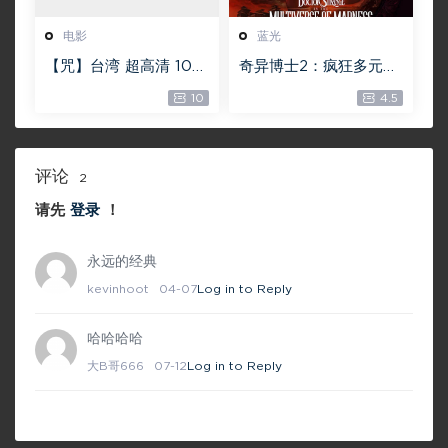
电影
蓝光
【咒】台湾 超高清 108
奇异博士2：疯狂多元宇
0P【未删减】4G 【全
宙【4k】【115网盘】 –
10
4.5
网目前最清晰版本】
Doctor Strange in th
e Multiverse of Madn
ess 60GB
评论
2
请先
登录
！
永远的经典
kevinhoot
04-07
Log in to Reply
哈哈哈哈
大B哥666
07-12
Log in to Reply