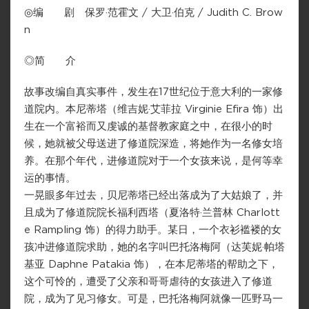
◎编 剧 保罗·范霍文 / 大卫·伯克 / Judith C. Brow
n
◎简 介
故事改编自真实事件，发生在17世纪位于意大利的一家修
道院内。本尼蒂塔（维吉妮·艾菲拉 Virginie Efira 饰）出
生在一个富裕而又虔诚的基督教家庭之中，在很小的时
候，她就被父母送进了修道院深造，将她作为一名修女培
养。在那个年代，进修道院对于一个女孩来说，是何等幸
运的事情。
一晃眼多年过去，贝尼蒂塔已经出落成为了大姑娘了，并
且成为了修道院院长福利西塔（夏洛特·兰普林 Charlott
e Rampling 饰）的得力助手。某日，一个衣衫褴褛的女
孩冲进修道院求助，她的名字叫巴托洛梅阿（达芙妮·帕塔
基亚 Daphne Patakia 饰），在本尼蒂塔的帮助之下，
这个可怜的，遭受了父亲和哥哥虐待的女孩进入了修道
院，成为了见习修女。可是，巴托洛梅阿就像一匹野马一