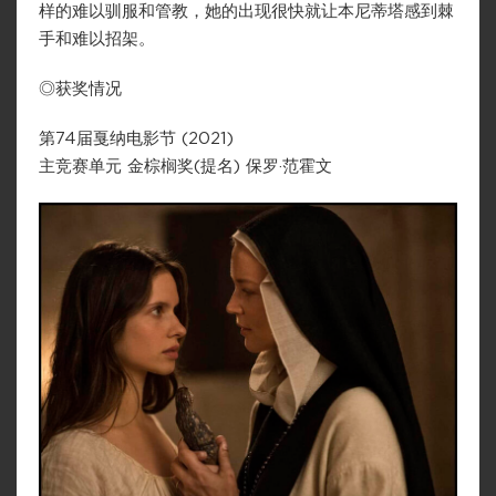
样的难以驯服和管教，她的出现很快就让本尼蒂塔感到棘
手和难以招架。
◎获奖情况
第74届戛纳电影节 (2021)
主竞赛单元 金棕榈奖(提名) 保罗·范霍文