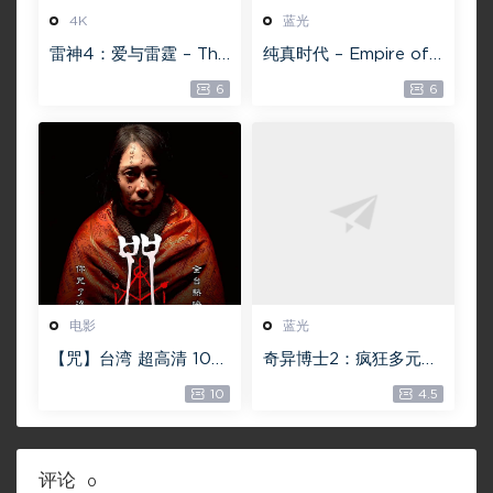
4K
蓝光
雷神4：爱与雷霆 – Tho
纯真时代 – Empire of
r: Love and Thunder
Lust 2D 蓝光原盘 33.1
6
6
20.4GB [115网盘下载]
GB ISO【115网盘专用
下载】
电影
蓝光
【咒】台湾 超高清 108
奇异博士2：疯狂多元宇
0P【未删减】4G 【全
宙【4k】【115网盘】 –
10
4.5
网目前最清晰版本】
Doctor Strange in th
e Multiverse of Madn
ess 60GB
评论
0