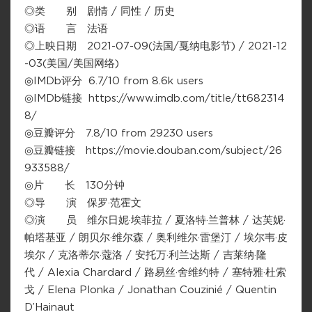
◎类 别 剧情 / 同性 / 历史
◎语 言 法语
◎上映日期 2021-07-09(法国/戛纳电影节) / 2021-12
-03(美国/美国网络)
◎IMDb评分 6.7/10 from 8.6k users
◎IMDb链接 https://www.imdb.com/title/tt682314
8/
◎豆瓣评分 7.8/10 from 29230 users
◎豆瓣链接 https://movie.douban.com/subject/26
933588/
◎片 长 130分钟
◎导 演 保罗·范霍文
◎演 员 维尔日妮·埃菲拉 / 夏洛特·兰普林 / 达芙妮·
帕塔基亚 / 朗贝尔·维尔森 / 奥利维尔·雷堡汀 / 埃尔韦·皮
埃尔 / 克洛蒂尔·蔻洛 / 安托万·利兰达斯 / 吉莱纳·隆
代 / Alexia Chardard / 路易丝·舍维约特 / 塞特雅·杜索
戈 / Elena Plonka / Jonathan Couzinié / Quentin
D’Hainaut