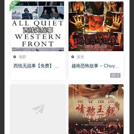
免费
电影
蓝光
西线无战事【免费】 W
越南恐怖故事 – Chuyện
EB-DL版下载/ 新西线
ma gần nhà [蓝光原盘
5
无战事 /2022 All Quie
][22GB][1080P][115网
t on the Western Fro
盘专用下载 ]
nt 5.6GB