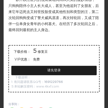
只狗狗陪伴小主人长大成人，甚至为他追到了女朋友，后
来它年迈死去又转世投胎变成其他性别和类型的汪，第二
次轮回狗狗变成了警犬威风凛凛，再次转轮回，又成了陪
伴一位单身女青年的小柯基犬。在经历了多次轮回之后，
最终回到最初的主人身边。
5
下载价格：
修复豆
VIP优惠：
免费
请先登录
下载说明：
1: 有问题请联系QQ号：
1691229766
5:本站解压密码：www.4kxf.com
分享到：