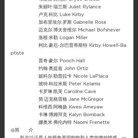
朱丽叶·瑞兰斯 Juliet Rylance
卢克·科比 Luke Kirby
加布里埃尔·罗斯 Gabrielle Rose
迈克尔·博夫舍维尔 Michael Bofshever
洛根·米勒 Logan Miller
柯比·豪厄-尔巴普蒂斯特 Kirby Howell-Ba
ptiste
普奇·豪尔 Pooch Hall
约翰·奥提兹 John Ortiz
妮科尔·勒普拉卡 Nicole LaPlaca
彼特·科拉米斯 Peter Kelamis
卡罗琳·凯芙 Caroline Cave
简·迈克格雷格 Jane McGregor
科维西·阿梅扬 Kwesi Ameyaw
卡琳·博姆拜克 Kalyn Bomback
娜奥米·弗伦内特 Naomi Frenette
◎简 介
影片以汪星人的视角展现狗狗和人类的微妙情感，一