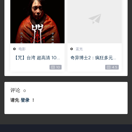
电影
蓝光
【咒】台湾 超高清 108
奇异博士2：疯狂多元宇
0P【未删减】4G 【全
宙【4k】【115网盘】 –
10
4.5
网目前最清晰版本】
Doctor Strange in th
e Multiverse of Madn
ess 60GB
评论
0
请先
登录
！