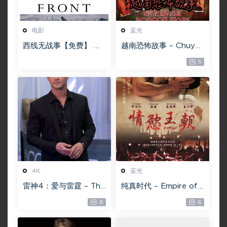
电影
蓝光
西线无战事【免费】 W
越南恐怖故事 – Chuyện
EB-DL版下载/ 新西线
ma gần nhà [蓝光原盘
5
无战事 /2022 All Quie
][22GB][1080P][115网
t on the Western Fro
盘专用下载 ]
nt 5.6GB
4K
蓝光
雷神4：爱与雷霆 – Tho
纯真时代 – Empire of
r: Love and Thunder
Lust 2D 蓝光原盘 33.1
6
6
20.4GB [115网盘下载]
GB ISO【115网盘专用
下载】