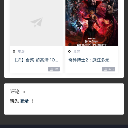
电影
蓝光
【咒】台湾 超高清 108
奇异博士2：疯狂多元宇
0P【未删减】4G 【全
宙【4k】【115网盘】 –
10
4.5
网目前最清晰版本】
Doctor Strange in th
e Multiverse of Madn
ess 60GB
评论
0
请先
登录
！