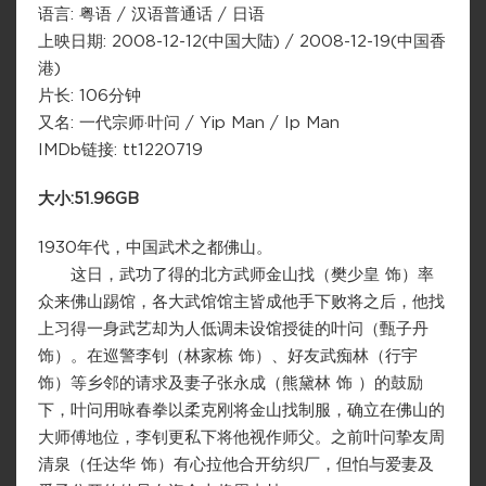
语言: 粤语 / 汉语普通话 / 日语
上映日期: 2008-12-12(中国大陆) / 2008-12-19(中国香
港)
片长: 106分钟
又名: 一代宗师·叶问 / Yip Man / Ip Man
IMDb链接: tt1220719
大小:51.96GB
1930年代，中国武术之都佛山。
这日，武功了得的北方武师金山找（樊少皇 饰）率
众来佛山踢馆，各大武馆馆主皆成他手下败将之后，他找
上习得一身武艺却为人低调未设馆授徒的叶问（甄子丹
饰）。在巡警李钊（林家栋 饰）、好友武痴林（行宇
饰）等乡邻的请求及妻子张永成（熊黛林 饰 ）的鼓励
下，叶问用咏春拳以柔克刚将金山找制服，确立在佛山的
大师傅地位，李钊更私下将他视作师父。之前叶问挚友周
清泉（任达华 饰）有心拉他合开纺织厂，但怕与爱妻及