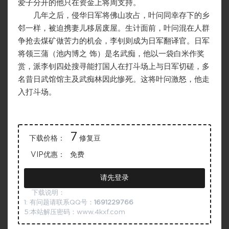
爱子分开的他只在资金上将周支持。
几年之后，侵华日军将佛山攻占，叶问同幸存下的乡
邻一样，被迫携妻儿移居废屋。生计面前，叶问混在人群
争抢去煤矿做苦力的机会，李钊则成为日军翻译官。日军
将领三蒲（池内博之 饰）是名武痴，他以一袋白米作奖
赏，派李钊四处搜寻能打国人在打斗场上与日军切磋，多
名昔日武馆馆主及武痴林因此惨死。这将叶问激怒，他走
入打斗场。
7
下载价格：
修复豆
VIP优惠：
免费
请先登录
下载说明：
1: 有问题请联系QQ号：
1691229766
5:本站解压密码：www.4kxf.com