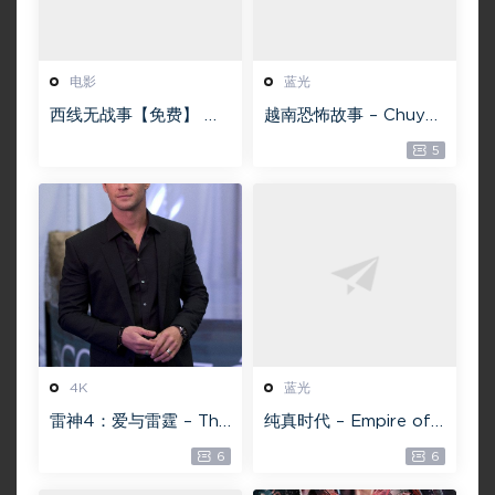
电影
蓝光
西线无战事【免费】 W
越南恐怖故事 – Chuyện
EB-DL版下载/ 新西线
ma gần nhà [蓝光原盘
5
无战事 /2022 All Quie
][22GB][1080P][115网
t on the Western Fro
盘专用下载 ]
nt 5.6GB
4K
蓝光
雷神4：爱与雷霆 – Tho
纯真时代 – Empire of
r: Love and Thunder
Lust 2D 蓝光原盘 33.1
6
6
20.4GB [115网盘下载]
GB ISO【115网盘专用
下载】