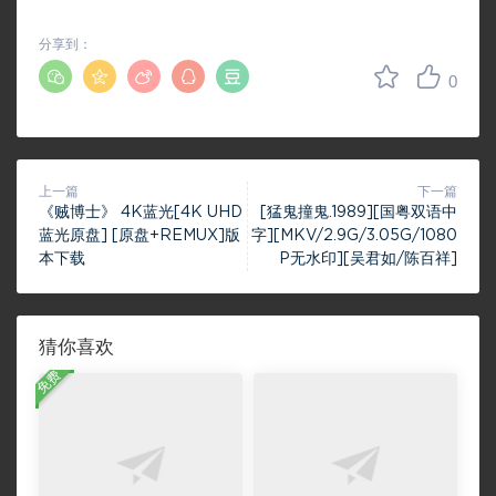
分享到：
0
上一篇
下一篇
《贼博士》 4K蓝光[4K UHD
[猛鬼撞鬼.1989][国粤双语中
蓝光原盘] [原盘+REMUX]版
字][MKV/2.9G/3.05G/1080
本下载
P无水印][吴君如/陈百祥]
猜你喜欢
免费