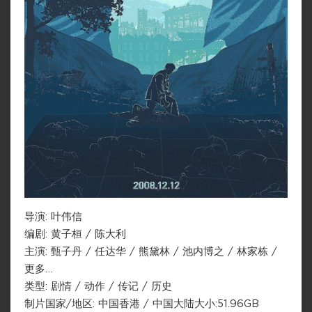
导演: 叶伟信
编剧: 黄子桓 / 陈大利
主演: 甄子丹 / 任达华 / 熊黛林 / 池内博之 / 林家栋 /
更多…
类型: 剧情 / 动作 / 传记 / 历史
制片国家/地区: 中国香港 / 中国大陆大小:51.96GB