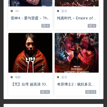
4K
蓝光
雷神4：爱与雷霆 – Tho
纯真时代 – Empire of
r: Love and Thunder
Lust 2D 蓝光原盘 33.1
6
6
20.4GB [115网盘下载]
GB ISO【115网盘专用
下载】
电影
蓝光
【咒】台湾 超高清 108
奇异博士2：疯狂多元宇
0P【未删减】4G 【全
宙【4k】【115网盘】 –
10
4.5
网目前最清晰版本】
Doctor Strange in th
e Multiverse of Madn
ess 60GB