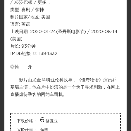
/ 米莎·巴顿 / 更多…
类型: 喜剧 / 惊悚
制片国家/地区: 美国
语言: 英语
上映日期: 2020-01-24(圣丹斯电影节) / 2020-08-14
(美国)
片长: 93分钟
IMDb链接: tt11394332
◎简 介
影片由尤金·科特亚伦科执导，《怪奇物语》演员乔·
基瑞主演，他在片中扮演的是一个为了寻求刺激，在网上
直播虐待乘客的网约车司机。
6
下载价格：
修复豆
VIP优惠：
免费