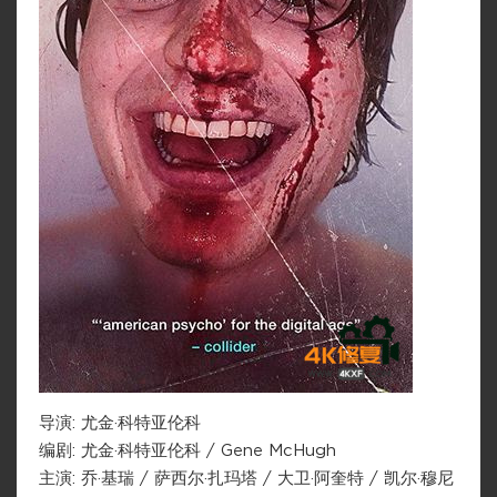
导演: 尤金·科特亚伦科
编剧: 尤金·科特亚伦科 / Gene McHugh
主演: 乔·基瑞 / 萨西尔·扎玛塔 / 大卫·阿奎特 / 凯尔·穆尼