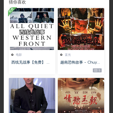
猜你喜欢
免费
电影
蓝光
西线无战事【免费】 W
越南恐怖故事 – Chuyện
EB-DL版下载/ 新西线
ma gần nhà [蓝光原盘
5
无战事 /2022 All Quie
][22GB][1080P][115网
t on the Western Fro
盘专用下载 ]
nt 5.6GB