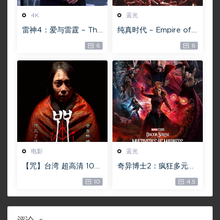
4K
蓝光
雷神4：爱与雷霆 – Tho
纯真时代 – Empire of
r: Love and Thunder
Lust 2D 蓝光原盘 33.1
6
6
20.4GB [115网盘下载]
GB ISO【115网盘专用
下载】
电影
蓝光
【咒】台湾 超高清 108
奇异博士2：疯狂多元宇
0P【未删减】4G 【全
宙【4k】【115网盘】 –
10
4.5
网目前最清晰版本】
Doctor Strange in th
e Multiverse of Madn
ess 60GB