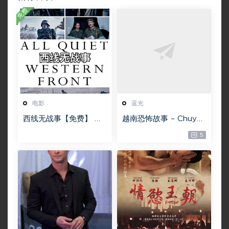
免费
电影
蓝光
西线无战事【免费】 W
越南恐怖故事 – Chuyện
EB-DL版下载/ 新西线
ma gần nhà [蓝光原盘
5
无战事 /2022 All Quie
][22GB][1080P][115网
t on the Western Fro
盘专用下载 ]
nt 5.6GB