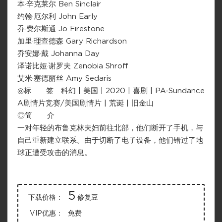
本·辛克莱尔 Ben Sinclair
约翰·厄尔利 John Early
乔·费尔斯通 Jo Firestone
加里·理查德森 Gary Richardson
乔安娜·戴 Johanna Day
泽诺比娅·谢罗夫 Zenobia Shroff
艾米·塞德丽丝 Amy Sedaris
◎标 签 科幻 | 美国 | 2020 | 喜剧 | PA-Sundance
A剧情片竞赛/美国剧情片 | 荒诞 | 旧金山
◎简 介
一对年轻的布鲁克林夫妇前往北部，他们断开了手机，与
自己重新建立联系。由于切断了电子设备，他们错过了地
球正遭受攻击的消息。
5
下载价格：
修复豆
VIP优惠：
免费