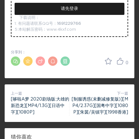
请先登录
下载说明：
1: 有问题请联系QQ号：
1691229766
5:本站解压密码：www.4kxf.com
分享到：
0
上一篇
下一篇
[哆啦A梦 2020剧场版:大雄的
[制服诱惑(未删减修复版)][M
新恐龙][MP4/1.3G][日语中
P4/2.37G][国粤中字][1080
字][1080P]
P][朱茵/吴镇宇][1998香港]
猜你喜欢