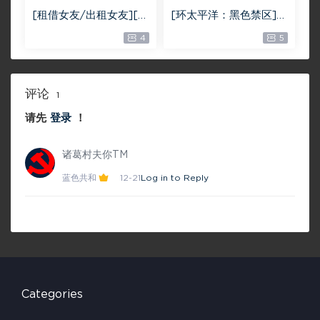
[租借女友/出租女友][全
[环太平洋：黑色禁区]
12集][日语中字][BD-M
[全07集][日语中字][W
4
5
KV][1080P]
EB-MKV][1080P]
评论
1
请先
登录
！
诸葛村夫你TM
蓝色共和
12-21
Log in to Reply
Categories