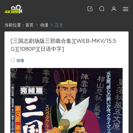
当前位置：
首页
动漫
正文
[三国志剧场版三部曲合集][WEB-MKV/15.5
G][1080P][日语中字]
动漫