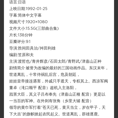
语言:日语
上映日期:1992-01-25
字幕:简体中文字幕
视频尺寸:1920×1080
文件大小:15.5G(三部曲合集)
片长:138分钟
豆瓣评分:9.1
导演:胜间田具治/舛田利雄
编剧:笠原和夫
主演:渡哲也/青井辉彦/石田太郎/青野武/津嘉山正种
剧情简介:被誉为改编的最好的三国动画作品。东汉末年，
世道离乱，十常侍祸乱后宫，危及朝廷，
娃娃皇帝接连遇害，外戚只手遮天，专权其上。西凉军阀
董卓（滝口顺平 配音）趁机入主洛阳，
戕害大臣，其义子吕布奉先（津嘉山正種 配音）更是以
一当百的军神。在外则有张角（乡里大辅 配音）
领导的黄巾军打着“苍天已死，黄天当立，岁在甲子，天
下大吉”的旗帜掀起农民起义。世道离乱，群雄逐鹿。