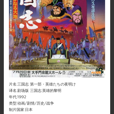
片名:三国志 第一部・英雄たちの夜明け
译名:剧场版 三国志:英雄的黎明
年代:1992
类型:动画/剧情/历史/战争
制片国家:日本