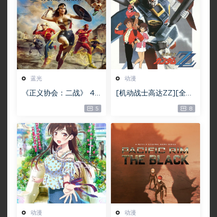
蓝光
动漫
《正义协会：二战》 4K
[机动战士高达ZZ][全47
蓝光原盘版本下载
集][日语中字][BD-MK
5
8
V][1080P][1986日本
动漫]
动漫
动漫