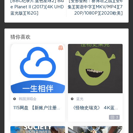
[BBC纪录片:蓝色星球2] Blu
[变形金刚：赛博坦之战][全6
e Planet II (2017)[4K UHD
集][英语中字][MKV/MP4][7
蓝光版][162G]
20P/1080P][2020欧美]
猜你喜欢
韩国演唱会
蓝光
115网盘 【新账户注册】
《怪物史瑞克》 4K蓝光
包含1T永久空间
原盘版本下载
3