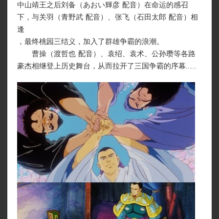
中山靖王之后刘备（あおい輝彦 配音）在命运的感召
下，与关羽（青野武 配音）、张飞（石田太郎 配音）相
逢
，最终桃园三结义，加入了群雄争霸的浪潮。
曹操（渡哲也 配音）、袁绍、袁术、公孙瓒等各路
豪杰相继登上历史舞台，从而拉开了三国争霸的序幕……