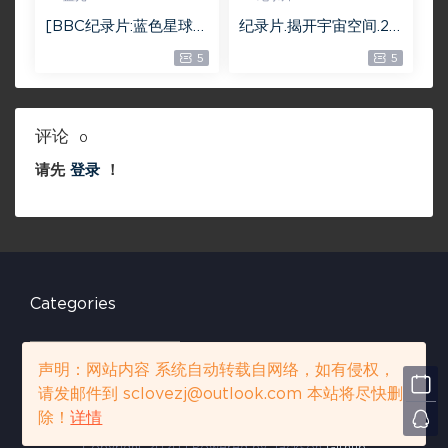
[BBC纪录片:蓝色星球2]
纪录片.揭开宇宙空间.20
Blue Planet II (2017)
13.Space.Unraveling.t
5
5
[4K UHD 蓝光版][162
he.Cosmos.2160P.13.6
G]
G
评论
0
请先
登录
！
Categories
C
a
声明：网站内容 系统自动转载自网络，如有侵权，
t
请发邮件到 sclovezj@outlook.com 本站将尽快删
e
声明：网站内容 系统自动转载自网络，如有侵权，请发邮件到 sclovezj
除！
详情
g
@outlook.com 本站将尽快删除！
详情
o
Copyright 2020 | Powered by Jackson
Github