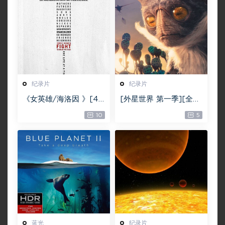
纪录片
纪录片
《女英雄/海洛因 》[4K
[外星世界 第一季][全0
修复纪录片]2160p.NF.
4集][英语中字][MKV]
10
5
WEBRip.DDP5.1.X264
[1080P][2020欧美记
-AJP69下载/12.85G
录片]
蓝光
纪录片