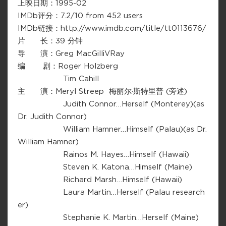
上映日期：1995-02
IMDb评分：7.2/10 from 452 users
IMDb链接：http://www.imdb.com/title/tt0113676/
片 长：39 分钟
导 演：Greg MacGilliVRay
编 剧：Roger Holzberg
Tim Cahill
主 演：Meryl Streep 梅丽尔·斯特里普 (旁述)
Judith Connor…Herself (Monterey)(as
Dr. Judith Connor)
William Hamner…Himself (Palau)(as Dr.
William Hamner)
Rainos M. Hayes…Himself (Hawaii)
Steven K. Katona…Himself (Maine)
Richard Marsh…Himself (Hawaii)
Laura Martin…Herself (Palau research
er)
Stephanie K. Martin…Herself (Maine)