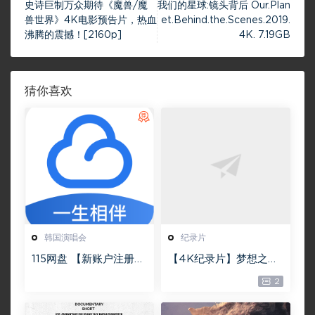
史诗巨制万众期待《魔兽/魔
我们的星球:镜头背后 Our.Plan
兽世界》4K电影预告片，热血
et.Behind.the.Scenes.2019.
沸腾的震撼！[2160p]
4K. 7.19GB
猜你喜欢
韩国演唱会
纪录片
115网盘 【新账户注册】
【4K纪录片】梦想之
包含1T永久空间
大：构建我们的世界
2