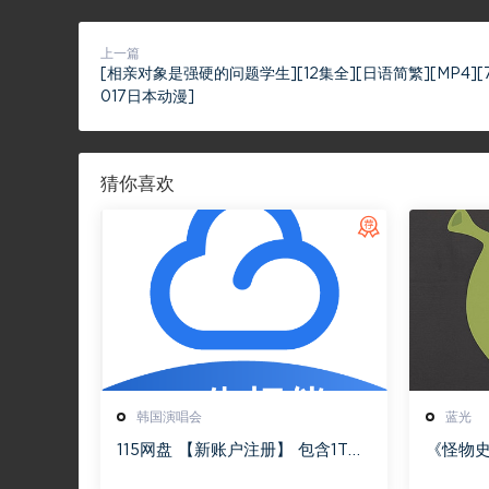
上一篇
[相亲对象是强硬的问题学生][12集全][日语简繁][MP4][7
017日本动漫]
猜你喜欢
韩国演唱会
蓝光
115网盘 【新账户注册】 包含1T永
《怪物史
久空间
下载