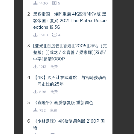
1430
5
2
黑客帝国：矩阵重启 4K高清MKV版 黑
客帝国：复兴 2021 The Matrix Resurr
ections 19.3G
1308
4
3
[蓝光][百度云][香港][2005][神话（完
整版）][成龙 / 金喜善 / 梁家辉][双语/
中字]超清1080P
1213
免费
4
【4K】久石让在武道馆：与宫崎骏动画
一同走过的25年
898
免费
5
《袁隆平》画质修复版 重新调色
752
免费
6
《少林足球》4K修复调色版 2160P 国
语