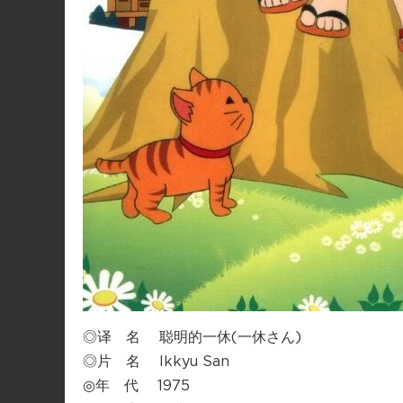
◎译 名 聪明的一休(一休さん)
◎片 名 Ikkyu San
◎年 代 1975