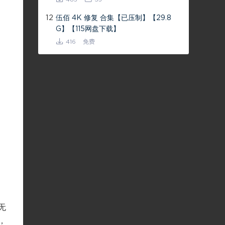
12
伍佰 4K 修复 合集【已压制】【29.8
G】【115网盘下载】
416
免费
无
，