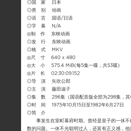
◎国 家 日本
◎类 别 动画
◎语 言 国语/日语
◎字 幕 N/A
◎制 作 东映动画
◎发 行 东映动画
◎格 式 MKV
◎尺 寸 640 x 480
◎大 小 575.4 MiB(每5集一碟，共53碟)
◎片 长 02:30:09.152
◎导 演 矢吹公郎
◎主 演 藤田淑子
◎集 数 296集（国语配音版全部为298集，
◎时 间 1975年10月15日至1982年6月27日
◎简 介
事发生在室町幕府时期。曾经是皇子的一休不得
数的问题。一休不光聪明过人，还富有正义感，他