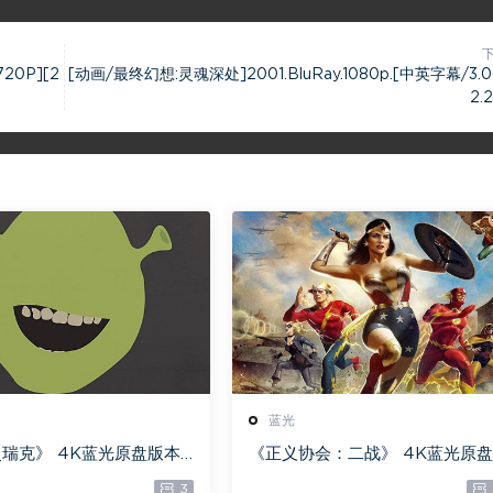
20P][2
[动画/最终幻想:灵魂深处]2001.BluRay.1080p.[中英字幕/3.0
2.
蓝光
瑞克》 4K蓝光原盘版本
《正义协会：二战》 4K蓝光原盘
版本下载
3