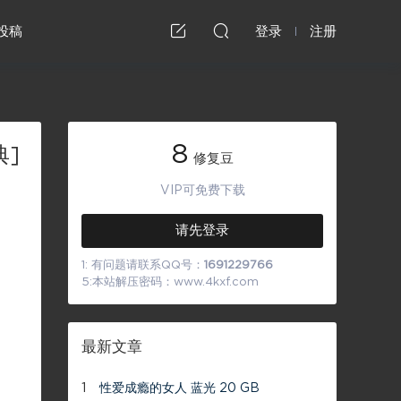
投稿
登录
注册
8
典]
修复豆
VIP可免费下载
请先登录
1: 有问题请联系QQ号：
1691229766
5:本站解压密码：www.4kxf.com
最新文章
1
性爱成瘾的女人 蓝光 20 GB