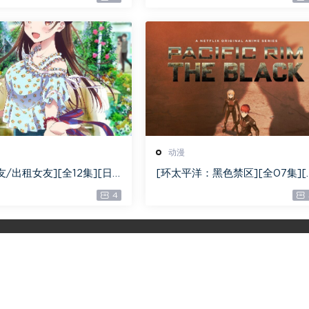
动漫
友/出租女友][全12集][日
[环太平洋：黑色禁区][全07集][
BD-MKV][1080P]
语中字][WEB-MKV][1080P]
4