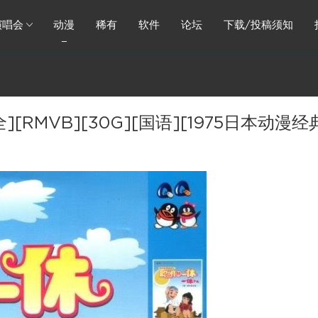
演唱会
动漫
稀有
软件
论坛
下载/投稿须知
[RMVB][30G][国语][1975日本动漫经