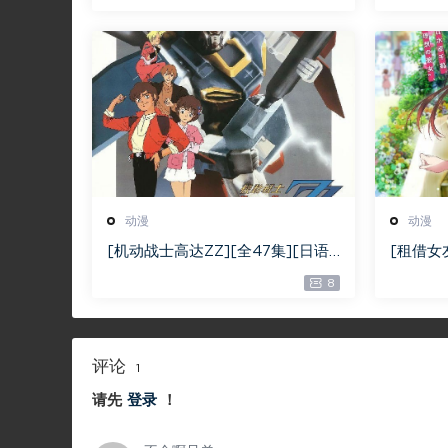
动漫
动漫
[机动战士高达ZZ][全47集][日语
[租借女
中字][BD-MKV][1080P][1986日
语中字][
8
本动漫]
评论
1
请先
登录
！