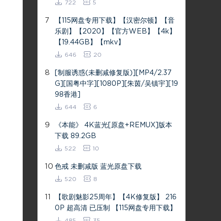
722
5
7
【115网盘专用下载】【汉密尔顿】【音
乐剧】【2020】【官方WEB】【4k】
【19.44GB】【mkv】
646
20
8
[制服诱惑(未删减修复版)][MP4/2.37
G][国粤中字][1080P][朱茵/吴镇宇][19
98香港]
644
6
9
《本能》 4K蓝光[原盘+REMUX]版本
下载 89.2GB
522
10
10
色戒 未删减版 蓝光原盘下载
520
8
11
【歌剧魅影25周年】【4K修复版】 216
0P 超高清 已压制 【115网盘专用下载】
485
35