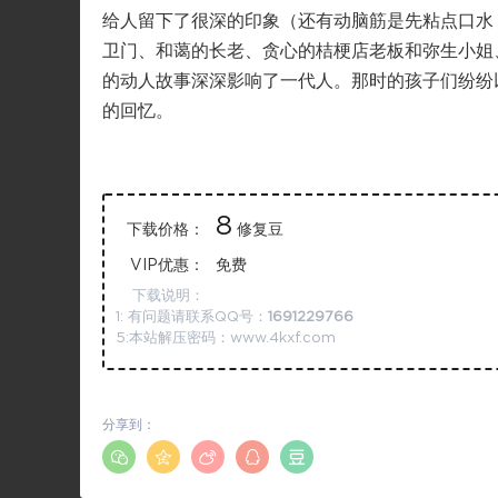
给人留下了很深的印象（还有动脑筋是先粘点口水
卫门、和蔼的长老、贪心的桔梗店老板和弥生小姐
的动人故事深深影响了一代人。那时的孩子们纷纷
的回忆。
8
下载价格：
修复豆
VIP优惠：
免费
下载说明：
1: 有问题请联系QQ号：
1691229766
5:本站解压密码：www.4kxf.com
分享到：