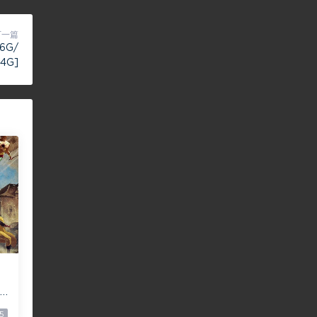
下一篇
6G/
24G]
5