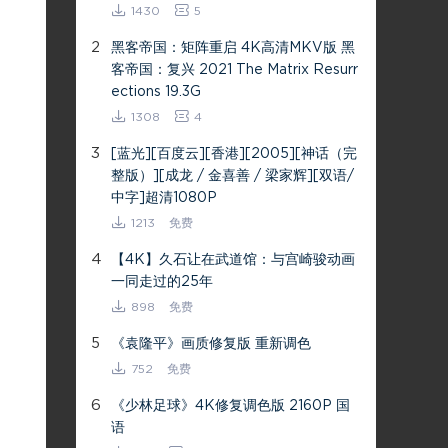
1430
5
2
黑客帝国：矩阵重启 4K高清MKV版 黑
客帝国：复兴 2021 The Matrix Resurr
ections 19.3G
1308
4
3
[蓝光][百度云][香港][2005][神话（完
整版）][成龙 / 金喜善 / 梁家辉][双语/
中字]超清1080P
1213
免费
4
【4K】久石让在武道馆：与宫崎骏动画
一同走过的25年
898
免费
5
《袁隆平》画质修复版 重新调色
752
免费
6
《少林足球》4K修复调色版 2160P 国
语