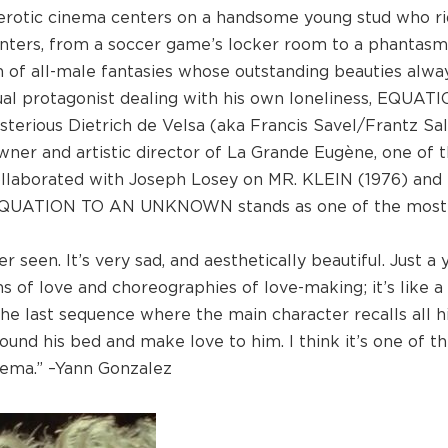
 erotic cinema centers on a handsome young stud who r
unters, from a soccer game’s locker room to a phantas
h of all-male fantasies whose outstanding beauties alwa
ual protagonist dealing with his own loneliness, EQUAT
erious Dietrich de Velsa (aka Francis Savel/Frantz Sal
owner and artistic director of La Grande Eugène, one of 
e collaborated with Joseph Losey on MR. KLEIN (1976) an
, EQUATION TO AN UNKNOWN stands as one of the most
en. It’s very sad, and aesthetically beautiful. Just a 
 of love and choreographies of love-making; it’s like a
he last sequence where the main character recalls all h
und his bed and make love to him. I think it’s one of t
nema.” –Yann Gonzalez