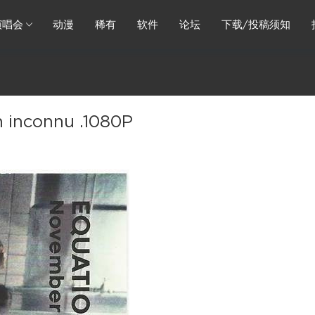
演唱会
动漫
稀有
软件
论坛
下载/投稿须知
inconnu .1080P