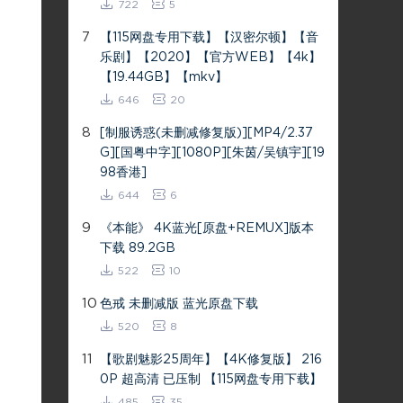
722
5
7
【115网盘专用下载】【汉密尔顿】【音
乐剧】【2020】【官方WEB】【4k】
【19.44GB】【mkv】
646
20
8
[制服诱惑(未删减修复版)][MP4/2.37
G][国粤中字][1080P][朱茵/吴镇宇][19
98香港]
644
6
9
《本能》 4K蓝光[原盘+REMUX]版本
下载 89.2GB
522
10
10
色戒 未删减版 蓝光原盘下载
520
8
11
【歌剧魅影25周年】【4K修复版】 216
0P 超高清 已压制 【115网盘专用下载】
485
35