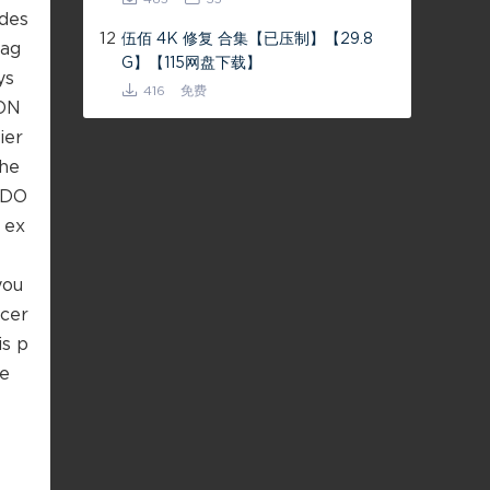
ides
12
伍佰 4K 修复 合集【已压制】【29.8
mag
G】【115网盘下载】
ys
416
免费
ION
ier
the
d DO
 ex
you
 cer
is p
he