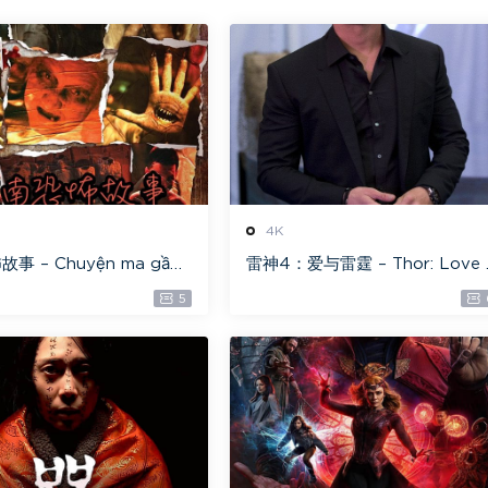
4K
事 – Chuyện ma gần
雷神4：爱与雷霆 – Thor: Love 
光原盘 ][22GB][1080P]
nd Thunder 20.4GB [115网盘
5
盘专用下载 ]
载]