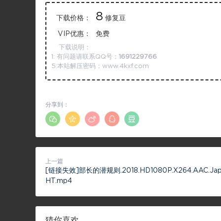
8
下载价格：
修复豆
VIP优惠：
免费
下载说明：
1: 有问题请联系QQ号：
1691229766
5:本站解压密码：www.4kxf.com
分享到：
上一篇
[链接失效]部长的潜规则.2018.HD1080P.X264.AAC.Jap
HT.mp4
猜你喜欢