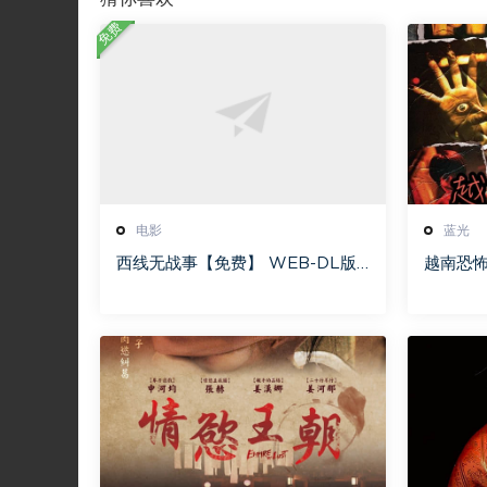
免费
电影
蓝光
西线无战事【免费】 WEB-DL版
越南恐怖故
下载/ 新西线无战事 /2022 All Q
nhà [蓝
uiet on the Western Front 5.6
[115网
GB