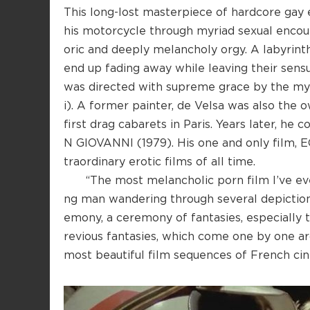
This long-lost masterpiece of hardcore gay
his motorcycle through myriad sexual enco
oric and deeply melancholy orgy. A labyrint
end up fading away while leaving their sens
was directed with supreme grace by the myst
i). A former painter, de Velsa was also the 
first drag cabarets in Paris. Years later, h
N GIOVANNI (1979). His one and only film
traordinary erotic films of all time.
“The most melancholic porn film I’ve ever se
ng man wandering through several depictions
emony, a ceremony of fantasies, especially t
revious fantasies, which come one by one aro
most beautiful film sequences of French ci