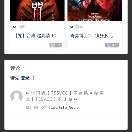
电影
蓝光
【咒】台湾 超高清 108
奇异博士2：疯狂多元宇
0P【未删减】4G 【全
宙【4k】【115网盘】 –
10
4.5
网目前最清晰版本】
Doctor Strange in th
e Multiverse of Madn
ess 60GB
评论
1
请先
登录
！
⏩ 咾 呞 叽【 T55V.CC 】不 迷 路 ⏩ 咾 呞
叽【 T55V.CC 】不 迷 路 ⏩
123456
07-15
Log in to Reply