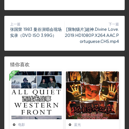
上一篇
下一篇
张国荣 1983 曼谷演唱会现场
[限制级片]超神.Divine Love.
实录（DVD ISO 3.99G）
2019.HD1080P.X264.AAC.P
ortuguese.CHS.mp4
猜你喜欢
免费
电影
蓝光