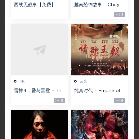
西线无战事【免费】 W
越南恐怖故事 – Chuyện
EB-DL版下载/ 新西线
ma gần nhà [蓝光原盘
5
无战事 /2022 All Quie
][22GB][1080P][115网
t on the Western Fro
盘专用下载 ]
nt 5.6GB
4K
蓝光
雷神4：爱与雷霆 – Tho
纯真时代 – Empire of
r: Love and Thunder
Lust 2D 蓝光原盘 33.1
6
6
20.4GB [115网盘下载]
GB ISO【115网盘专用
下载】