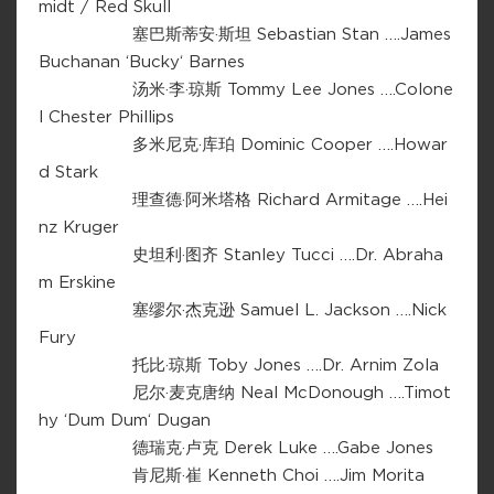
midt / Red Skull
塞巴斯蒂安·斯坦 Sebastian Stan ….James
Buchanan ‘Bucky‘ Barnes
汤米·李·琼斯 Tommy Lee Jones ….Colone
l Chester Phillips
多米尼克·库珀 Dominic Cooper ….Howar
d Stark
理查德·阿米塔格 Richard Armitage ….Hei
nz Kruger
史坦利·图齐 Stanley Tucci ….Dr. Abraha
m Erskine
塞缪尔·杰克逊 Samuel L. Jackson ….Nick
Fury
托比·琼斯 Toby Jones ….Dr. Arnim Zola
尼尔·麦克唐纳 Neal McDonough ….Timot
hy ‘Dum Dum‘ Dugan
德瑞克·卢克 Derek Luke ….Gabe Jones
肯尼斯·崔 Kenneth Choi ….Jim Morita