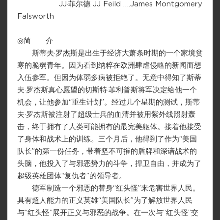
JJ·菲尔德 JJ Feild ….James Montgomery
Falsworth
◎简 介
斯蒂夫·罗杰斯是出生于经济大萧条时期的一个家境贫
寒的脆弱青年。因为看到纳粹在欧洲肆虐侵略的新闻而想
入伍参军。但因为体弱多病被拒绝了。无意中得知了斯蒂
夫·罗杰斯真心愿望的切斯特·菲利普斯将军决定给他一个
机会，让他参加“重生计划”。经过几个星期的测试，斯蒂
夫·罗杰斯被注射了超级士兵的血清并被用紫外线照射轰
击，终于拥有了人类可能拥有的最完美躯体。接着他接受
了身体和战术上的训练。三个月后，他得到了作为“美国
队长”的第一份任务，带着坚不可摧的盾牌和深谙战术的
头脑，他投入了与邪恶势力的斗争，捍卫自由，并成为了
超级英雄团体“复仇者”的领导者。
德军制造一个邪恶的替身“红头怪”来危害世界人民。
具有超人能力的正义英雄“美国队长”为了解放世界人民
与“红头怪”展开正义与邪恶的战争。在一次与“红头怪”交