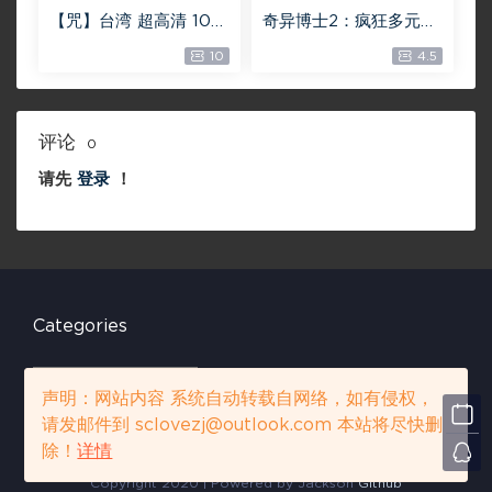
【咒】台湾 超高清 108
奇异博士2：疯狂多元宇
0P【未删减】4G 【全
宙【4k】【115网盘】 –
10
4.5
网目前最清晰版本】
Doctor Strange in th
e Multiverse of Madn
ess 60GB
评论
0
请先
登录
！
Categories
C
a
声明：网站内容 系统自动转载自网络，如有侵权，
t
请发邮件到 sclovezj@outlook.com 本站将尽快删
e
声明：网站内容 系统自动转载自网络，如有侵权，请发邮件到 sclovezj
除！
详情
g
@outlook.com 本站将尽快删除！
详情
o
Copyright 2020 | Powered by Jackson
Github