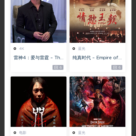
4K
蓝光
雷神4：爱与雷霆 – Tho
纯真时代 – Empire of
r: Love and Thunder
Lust 2D 蓝光原盘 33.1
6
6
20.4GB [115网盘下载]
GB ISO【115网盘专用
下载】
电影
蓝光