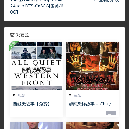
Trilogy.BluRay.1080p.x264.
2.1 直装破解版
2Audio.DTS-CnSCG[国英/6
0G]
猜你喜欢
免费
电影
蓝光
西线无战事【免费】 W
越南恐怖故事 – Chuyện
EB-DL版下载/ 新西线
ma gần nhà [蓝光原盘
5
无战事 /2022 All Quie
][22GB][1080P][115网
t on the Western Fro
盘专用下载 ]
nt 5.6GB