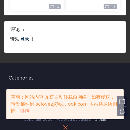
0P【未删减】4G 【全
宙【4k】【115网盘】 –
10
4.5
网目前最清晰版本】
Doctor Strange in th
e Multiverse of Madn
ess 60GB
评论
0
请先
登录
！
Categories
C
a
声明：网站内容 系统自动转载自网络，如有侵权，
t
请发邮件到 sclovezj@outlook.com 本站将尽快删
e
声明：网站内容 系统自动转载自网络，如有侵权，请发邮件到 sclovezj
除！
详情
g
@outlook.com 本站将尽快删除！
详情
o
Copyright 2020 | Powered by Jackson
Github
r
i