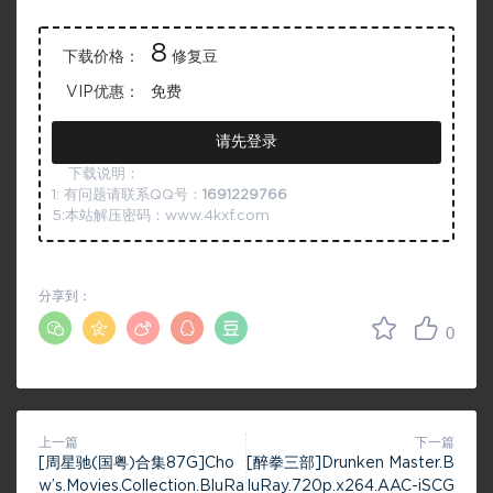
8
下载价格：
修复豆
VIP优惠：
免费
请先登录
下载说明：
1: 有问题请联系QQ号：
1691229766
5:本站解压密码：www.4kxf.com
分享到：
0
上一篇
下一篇
[周星驰(国粤)合集87G]Cho
[醉拳三部]Drunken Master.B
w’s.Movies.Collection.BluRa
luRay.720p.x264.AAC-iSCG