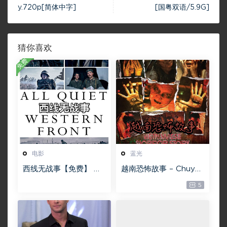
y.720p[简体中字]
[国粤双语/5.9G]
猜你喜欢
免费
电影
蓝光
西线无战事【免费】 W
越南恐怖故事 – Chuyện
EB-DL版下载/ 新西线
ma gần nhà [蓝光原盘
5
无战事 /2022 All Quie
][22GB][1080P][115网
t on the Western Fro
盘专用下载 ]
nt 5.6GB