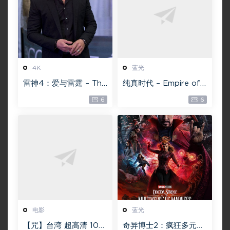
4K
蓝光
雷神4：爱与雷霆 – Tho
纯真时代 – Empire of
r: Love and Thunder
Lust 2D 蓝光原盘 33.1
6
6
20.4GB [115网盘下载]
GB ISO【115网盘专用
下载】
电影
蓝光
【咒】台湾 超高清 108
奇异博士2：疯狂多元宇