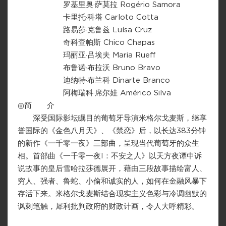
罗基里奥·萨莫拉 Rogério Samora
卡里托·科塔 Carloto Cotta
路易莎·克鲁兹 Luísa Cruz
奇科查帕斯 Chico Chapas
玛丽亚·吕埃夫 Maria Rueff
布鲁诺·布拉沃 Bruno Bravo
迪纳特·布兰科 Dinarte Branco
阿梅瑞科·席尔娃 Américo Silva
◎简 介
深受国际影坛瞩目的葡萄牙导演米格尔戈麦斯，继享
誉国际的《金色八月天》、《禁恋》后，以长达383分钟
的新作《一千零一夜》三部曲，呈现当代葡萄牙的众生
相。首部曲《一千零一夜I：不安之人》以天方夜谭中诉
说故事的皇后雪哈拉莎德展开，藉由三段故事描绘富人、
穷人、强者、鲁蛇、小偷和诚实的人，如何在金融风暴下
存活下来。米格尔戈麦斯结合现实主义色彩与冷调幽默的
讽刺笔触，犀利批判政府的财政计画，令人大呼精彩。