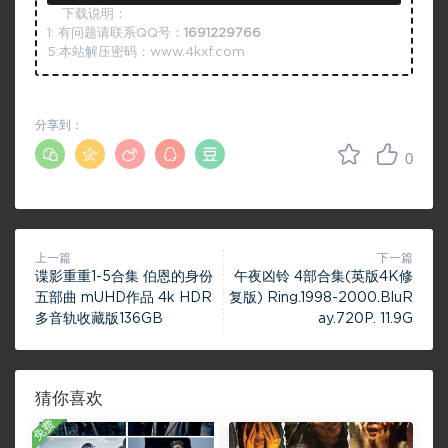
下载说明：
1: 有问题请联系QQ号：
1691229766
5:本站解压密码：www.4kxf.com
分享到：
0
上一篇
下一篇
谍影重重1-5合集 伯恩的身份
午夜凶铃 4部合集(英版4K修
五部曲 mUHD作品 4k HDR
复版) Ring.1998-2000.BluR
多音轨收藏版136GB
ay.720P. 11.9G
猜你喜欢
免费