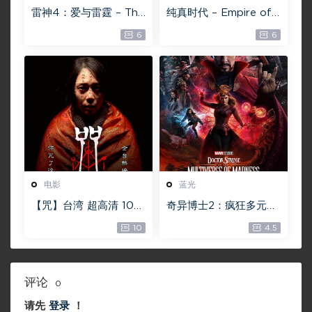
雷神4：爱与雷霆 – Tho
纯真时代 – Empire of
r: Love and Thunder
Lust 2D 蓝光原盘 33.1
6
6
20.4GB [115网盘下载]
GB ISO【115网盘专用
下载】
电影
蓝光
【咒】台湾 超高清 108
奇异博士2：疯狂多元宇
0P【未删减】4G 【全
宙【4k】【115网盘】 –
10
4.5
网目前最清晰版本】
Doctor Strange in th
e Multiverse of Madn
ess 60GB
评论
0
请先
登录
！