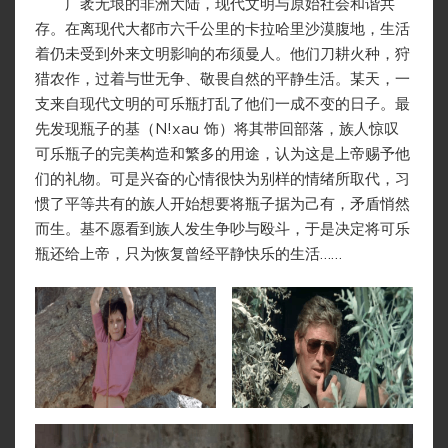
广袤无垠的非洲大陆，现代文明与原始社会和谐共
存。在离现代大都市六千公里的卡拉哈里沙漠腹地，生活
着仍未受到外来文明影响的布须曼人。他们刀耕火种，狩
猎农作，过着与世无争、敬畏自然的平静生活。某天，一
支来自现代文明的可乐瓶打乱了他们一成不变的日子。最
先发现瓶子的基（N!xau 饰）将其带回部落，族人惊叹
可乐瓶子的完美构造和繁多的用途，认为这是上帝赐予他
们的礼物。可是兴奋的心情很快为别样的情绪所取代，习
惯了平等共有的族人开始想要将瓶子据为己有，矛盾悄然
而生。基不愿看到族人发生争吵与殴斗，于是决定将可乐
瓶还给上帝，只为恢复曾经平静快乐的生活……