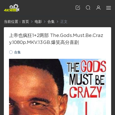
当前位置：
首页
电影
合集
正文
上帝也疯狂1+2两部 The.Gods.Must.Be.Craz
y.1080p.MKV.13GB.爆笑高分喜剧
合集