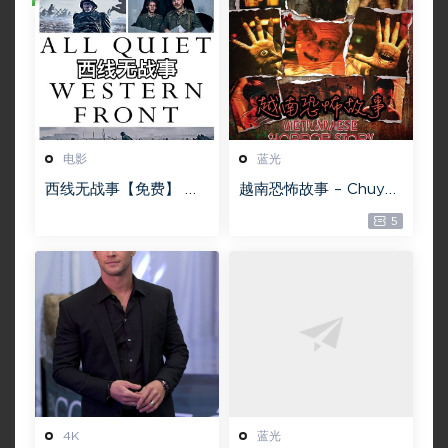
电影
蓝光
西线无战事【免费】 W
越南恐怖故事 – Chuyện
EB-DL版下载/ 新西线
ma gần nhà [蓝光原盘
5
无战事 /2022 All Quie
][22GB][1080P][115网
t on the Western Fro
盘专用下载 ]
nt 5.6GB
4K
蓝光