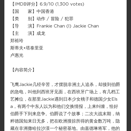
【IMDB评分】6.9/10 (1,300 votes)
【国 家】中国香港
【类 别】动作 / 冒险 / 犯罪
【导 演】Frankie Chan (I) Jackie Chan
【主 演】成龙
郑裕玲
斯蒂夫•塔泰里亚
卢惠光
【内容简介】
飞鹰Jackie几经辛苦，才摆脱非洲土人追杀，却接到伯爵
的急电，叫他到西班牙见面，在西班牙广场上，有几档工
艺摊位，在那里Jackie遇到日本少女桃子和德国少女Els
a，有两个中东人以为和他们交换情报，上来纠缠，恰好
伯爵手下到来息争。伯爵说了个故事；二次大战末期，纳
粹德国知来日无多，把在欧洲搜掠所得的黄金数万吨，隐
藏在非洲撒哈拉沙漠一个秘密基地。由嘉德琳将军，他的