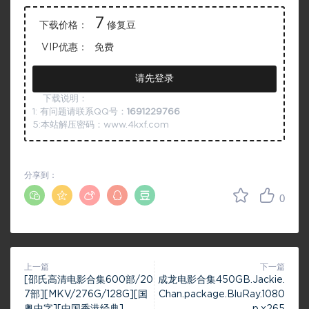
7
下载价格：
修复豆
VIP优惠：
免费
请先登录
下载说明：
1: 有问题请联系QQ号：
1691229766
5:本站解压密码：www.4kxf.com
分享到：
0
上一篇
下一篇
[邵氏高清电影合集600部/20
成龙电影合集450GB.Jackie.
7部][MKV/276G/128G][国
Chan.package.BluRay.1080
粤中字][中国香港经典]
p.x265