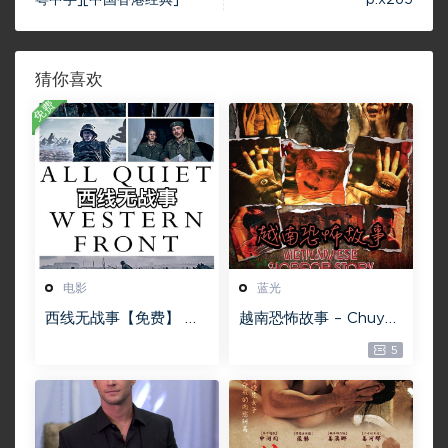
猜你喜欢
免费
电影
蓝光
西线无战事【免费】 W
越南恐怖故事 – Chuyện
EB-DL版下载/ 新西线
ma gần nhà [蓝光原盘
5
无战事 /2022 All Quie
][22GB][1080P][115网
t on the Western Fro
盘专用下载 ]
nt 5.6GB