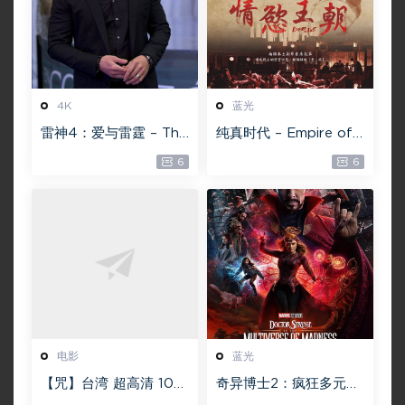
4K
蓝光
雷神4：爱与雷霆 – Tho
纯真时代 – Empire of
r: Love and Thunder
Lust 2D 蓝光原盘 33.1
6
6
20.4GB [115网盘下载]
GB ISO【115网盘专用
下载】
电影
蓝光
【咒】台湾 超高清 108
奇异博士2：疯狂多元宇
0P【未删减】4G 【全
宙【4k】【115网盘】 –