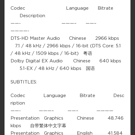
Codec Language Bitrate
Description
——- ———– ——–
————-
DTS-HD Master Audio Chinese 2966 kbps
7.1 / 48 kHz / 2966 kbps / 16-bit (DTS Core: 5.1
/ 48 kHz / 1509 kbps / 16-bit) 粤语
Dolby Digital EX Audio Chinese 640 kbps
5.1-EX / 48 kHz / 640 kbps 国语
SUBTITLES:
Codec Language Bitrate Desc
ription
——- ———– ——– ————
Presentation Graphics Chinese 48.746
kbps 自带繁体中文字幕
Presentation Graphics English 41.584