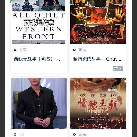
电影
蓝光
西线无战事【免费】 W
越南恐怖故事 – Chuyện
EB-DL版下载/ 新西线
ma gần nhà [蓝光原盘
5
无战事 /2022 All Quie
][22GB][1080P][115网
t on the Western Fro
盘专用下载 ]
nt 5.6GB
4K
蓝光