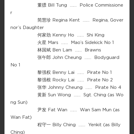
董骠 Bill Tung …… Police Commissione
r
简慧珍 Regina Kent …… Regina, Gover
nor’s Daughter
何家劲 Kenny Ho …… Shi King
火星 Mars …… Mao’s Sidekick No 1
林国斌 Ben Lam …… Brawns
张午郎 John Cheung …… Bodyguard
No 1
黎强权 Benny Lai …… Pirate No 1
黎强根 Rocky Lai …… Pirate No 2
张华 Johnny Cheung …… Pirate No 4
黄新 Sun Wong …… Sgt. Ching (as Wo
ng Sun)
尹发 Fat Wan …… Wan Sam Mun (as
Wan Fat)
程守一 Billy Ching …… Yenkit (as Billy
Ching)