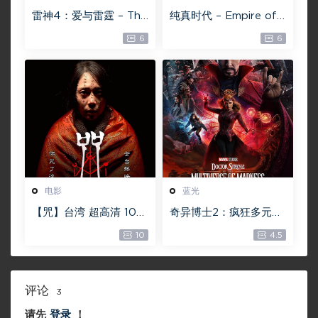
雷神4：爱与雷霆 – Tho
纯真时代 – Empire of
r: Love and Thunder
Lust 2D 蓝光原盘 33.1
6
6
20.4GB [115网盘下载]
GB ISO【115网盘专用
下载】
电影
蓝光
【咒】台湾 超高清 108
奇异博士2：疯狂多元宇
0P【未删减】4G 【全
宙【4k】【115网盘】 –
10
4.5
网目前最清晰版本】
Doctor Strange in th
e Multiverse of Madn
ess 60GB
评论
3
请先
登录
！