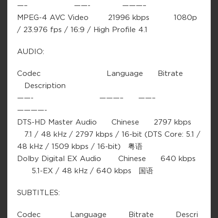
—– ——- ———–
MPEG-4 AVC Video 21996 kbps 1080p
/ 23.976 fps / 16:9 / High Profile 4.1
AUDIO:
Codec Language Bitrate
Description
——- ———– ——–
————-
DTS-HD Master Audio Chinese 2797 kbps
7.1 / 48 kHz / 2797 kbps / 16-bit (DTS Core: 5.1 /
48 kHz / 1509 kbps / 16-bit) 粤语
Dolby Digital EX Audio Chinese 640 kbps
5.1-EX / 48 kHz / 640 kbps 国语
SUBTITLES:
Codec Language Bitrate Descri