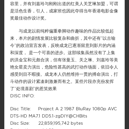
容里，并有刘嘉玲与刚刚出道的红美人关芝琳加盟，可谓
是活色生香，引人，成家班也因此夺得当年香港电影金像
奖最佳动作设计奖。
与成龙以前纯粹偏重拳脚动作趣味的作品比较低起
来，本片的剧情发展比较复杂和曲折，其中还有”以古喻
今”的政治宣言发表，反映成龙已逐渐留意到影片的内涵
和深度， 是一个可喜的进步。这部续集虽然没有了上集
的洪金宝和元彪合演，但有张曼玉、关之琳、刘嘉玲等美
艳女星卖力演出，危险性甚高的武打动作场面，依旧令人
感受到目不暇接。成龙本人仍然维持一贯的搏命演出，打
斗动作的设计紧凑刺激兼而有之。某些片段亦充份发挥
了”处境喜剧”的惹笑效果
DISC INFO:
Disc Title: Project A 2 1987 BluRay 1080p AVC
DTS-HD MA7.1 DD5.1-zgDIY@CHBits
Disc Size: 22,859,195,742 bytes