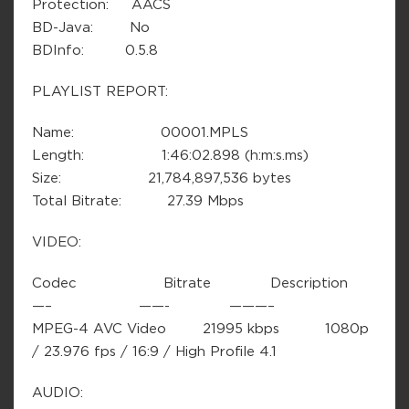
Protection: AACS
BD-Java: No
BDInfo: 0.5.8
PLAYLIST REPORT:
Name: 00001.MPLS
Length: 1:46:02.898 (h:m:s.ms)
Size: 21,784,897,536 bytes
Total Bitrate: 27.39 Mbps
VIDEO:
Codec Bitrate Description
—– ——- ———–
MPEG-4 AVC Video 21995 kbps 1080p
/ 23.976 fps / 16:9 / High Profile 4.1
AUDIO: