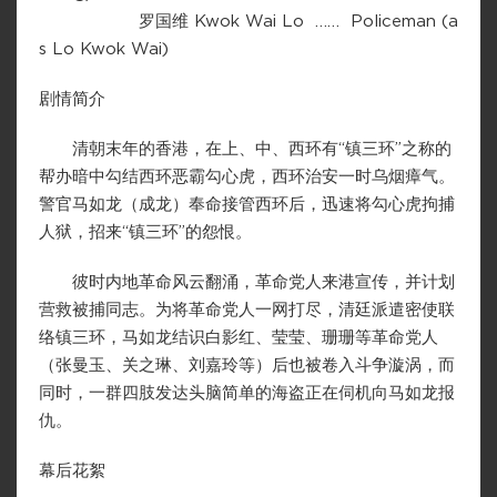
罗国维 Kwok Wai Lo …… Policeman (a
s Lo Kwok Wai)
剧情简介
清朝末年的香港，在上、中、西环有“镇三环”之称的
帮办暗中勾结西环恶霸勾心虎，西环治安一时乌烟瘴气。
警官马如龙（成龙）奉命接管西环后，迅速将勾心虎拘捕
人狱，招来“镇三环”的怨恨。
彼时内地革命风云翻涌，革命党人来港宣传，并计划
营救被捕同志。为将革命党人一网打尽，清廷派遣密使联
络镇三环，马如龙结识白影红、莹莹、珊珊等革命党人
（张曼玉、关之琳、刘嘉玲等）后也被卷入斗争漩涡，而
同时，一群四肢发达头脑简单的海盗正在伺机向马如龙报
仇。
幕后花絮