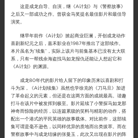
这是成龙自导、自演，继《A计划》与《警察故事》
之后又一部成功之作。曾获金马奖提名最佳影片和最佳导
演奖。
继早年前作《A计划》掀起商业巨澜，开创成龙动作
喜剧新纪元之后，嘉禾影业在1987年推出了这部续作。
本片虽名为”续集”，实际上该片与前集基本已没有太大联
系，只有一帮残余海盗找马如龙报仇还能让人想起它和
《A计划》的渊源。
成龙80年代的影片给人留下的印象历来以喜剧和打
斗为深，《A计划续集》虽然也学徐克的《刀马旦》加进
了革命起义的元素，但还是在这两方面的成就最高。谐趣
打斗在该片中被发挥到极至。影片延续了小警探马如龙那
神奇而惊险的经历，以连篇累牍的笑料与精彩的动作，搭
配出一个港式的平民英雄的故事载体。对比前作，这部续
集可谓是毫不逊色，以同样优异的质地而出类拔萃。而在
警察故事中与成龙结缘的张曼玉，此次又出现在影片的阵