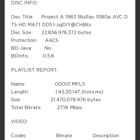
DISC INFO:
Disc Title: Project A 1983 BluRay 1080p AVC D
TS-HD MA7.1 DD5.1-zgDIY@CHBits
Disc Size: 22,856,976,372 bytes
Protection: AACS
BD-Java: No
BDInfo: 0.5.8
PLAYLIST REPORT:
Name: 00001.MPLS
Length: 1:45:20.147 (h:m:s.ms)
Size: 21,470,078,976 bytes
Total Bitrate: 27.18 Mbps
VIDEO:
Codec Bitrate Description