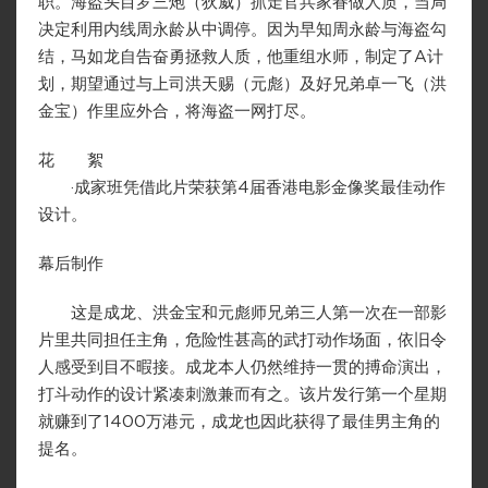
职。海盗头目罗三炮（狄威）抓走官兵家眷做人质，当局
决定利用内线周永龄从中调停。因为早知周永龄与海盗勾
结，马如龙自告奋勇拯救人质，他重组水师，制定了A计
划，期望通过与上司洪天赐（元彪）及好兄弟卓一飞（洪
金宝）作里应外合，将海盗一网打尽。
花 絮
·成家班凭借此片荣获第4届香港电影金像奖最佳动作
设计。
幕后制作
这是成龙、洪金宝和元彪师兄弟三人第一次在一部影
片里共同担任主角，危险性甚高的武打动作场面，依旧令
人感受到目不暇接。成龙本人仍然维持一贯的搏命演出，
打斗动作的设计紧凑刺激兼而有之。该片发行第一个星期
就赚到了1400万港元，成龙也因此获得了最佳男主角的
提名。