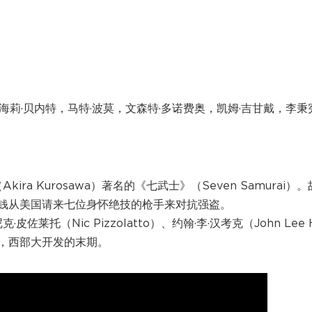
，海莉·贝内特，马特·波莫，文森特·多诺费奥，凯姆·吉甘戴，李秉
 Kurosawa）著名的《七武士》（Seven Samurai）。
钱从美国请来七位身怀绝技的枪手来对抗强盗。
（Nic Pizzolatto）、约翰·李·汉考克（John Lee 
后，西部大开发的末期。