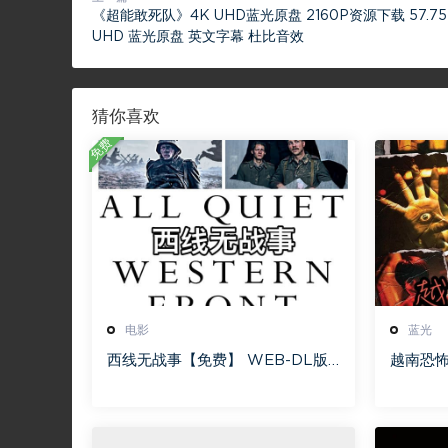
《超能敢死队》4K UHD蓝光原盘 2160P资源下载 57.75 
UHD 蓝光原盘 英文字幕 杜比音效
猜你喜欢
免费
电影
蓝光
西线无战事【免费】 WEB-DL版
越南恐怖故
下载/ 新西线无战事 /2022 All Q
nhà [蓝
uiet on the Western Front 5.6
[115网
GB