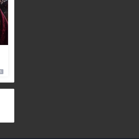
】
i
5
6