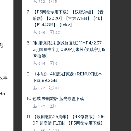
722
5
7
【115网盘专用下载】【汉密尔顿】【音
乐剧】【2020】【官方WEB】【4k】
【19.44GB】【mkv】
646
20
8
[制服诱惑(未删减修复版)][MP4/2.37
宪
G][国粤中字][1080P][朱茵/吴镇宇][19
98香港]
644
6
9
《本能》 4K蓝光[原盘+REMUX]版本
故事
下载 89.2GB
522
10
Ha
10
色戒 未删减版 蓝光原盘下载
520
8
11
【歌剧魅影25周年】【4K修复版】 216
0P 超高清 已压制 【115网盘专用下载】
485
35