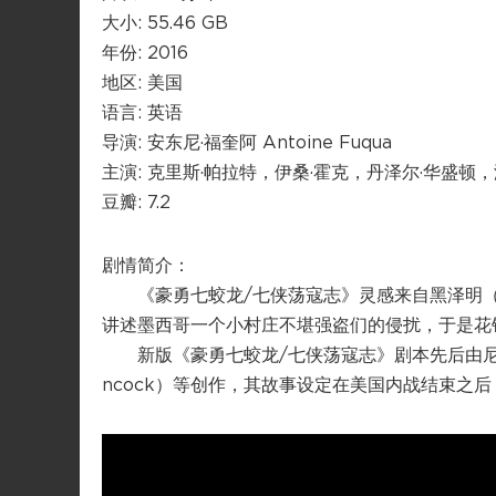
大小: 55.46 GB
年份: 2016
地区: 美国
语言: 英语
导演: 安东尼·福奎阿 Antoine Fuqua
主演: 克里斯·帕拉特，伊桑·霍克，丹泽尔·华盛顿
豆瓣: 7.2
剧情简介：
《豪勇七蛟龙/七侠荡寇志》灵感来自黑泽明（Akira
讲述墨西哥一个小村庄不堪强盗们的侵扰，于是花
新版《豪勇七蛟龙/七侠荡寇志》剧本先后由尼克·皮佐莱托
ncock）等创作，其故事设定在美国内战结束之