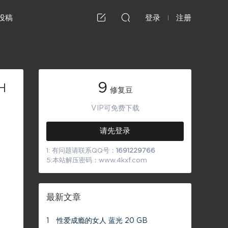
投稿
登录
注册
9
H
修复豆
VIP可免费下载
请先登录
1: 有问题请联系QQ号：
1691229766
5:本站解压密码：www.4kxf.com
最新文章
1
性爱成瘾的女人 蓝光 20 GB