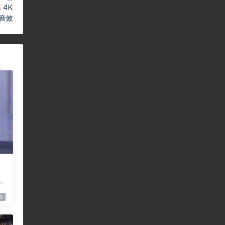
 4K
比音效
a
下
6