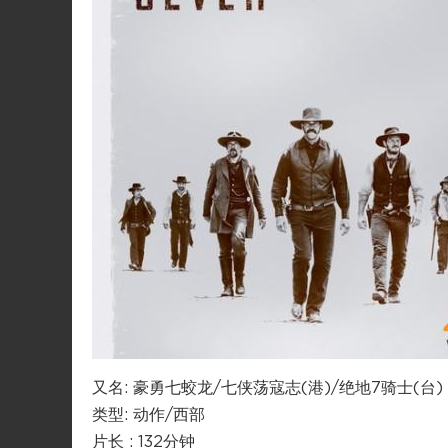
又名: 豪勇七蛟龙/七侠荡寇志(港)/绝地7骑士(台)
类型: 动作/西部
片长 : 132分钟