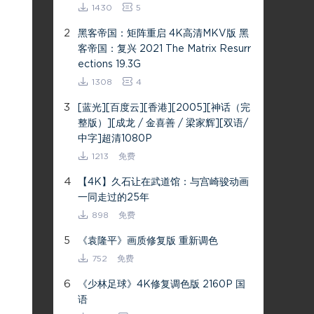
1430
5
2
黑客帝国：矩阵重启 4K高清MKV版 黑
客帝国：复兴 2021 The Matrix Resurr
ections 19.3G
1308
4
3
[蓝光][百度云][香港][2005][神话（完
整版）][成龙 / 金喜善 / 梁家辉][双语/
中字]超清1080P
1213
免费
4
【4K】久石让在武道馆：与宫崎骏动画
一同走过的25年
898
免费
5
《袁隆平》画质修复版 重新调色
752
免费
6
《少林足球》4K修复调色版 2160P 国
语