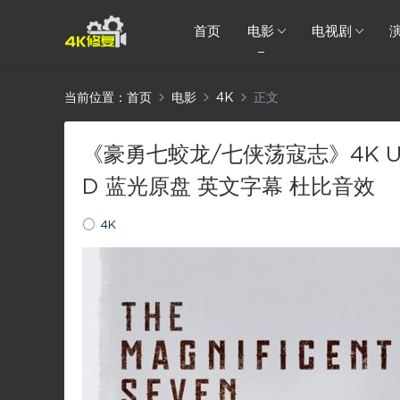
首页
电影
电视剧
当前位置：
首页
电影
4K
正文
《豪勇七蛟龙/七侠荡寇志》4K UHD蓝
D 蓝光原盘 英文字幕 杜比音效
4K