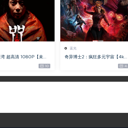
蓝光
湾 超高清 1080P【未删
奇异博士2：疯狂多元宇宙【4k
 【全网目前最清晰版本】
【115网盘】 – Doctor Strange 
10
4.
n the Multiverse of Madness 
0GB