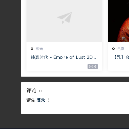
蓝光
电影
纯真时代 – Empire of Lust 2D
【咒】台
蓝光原盘 33.1GB ISO【115网盘专
减】4G
6
用下载】
评论
0
请先
登录
！