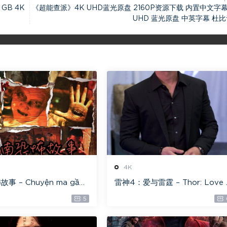
GB 4K
《超能查派》4K UHD蓝光原盘 2160P资源下载 内置中文字幕
UHD 蓝光原盘 中英字幕 杜
4K
事 – Chuyện ma gần
雷神4：爱与雷霆 – Thor: Love 
光原盘 ][22GB][1080P]
nd Thunder 20.4GB [115网盘
5
盘专用下载 ]
载]