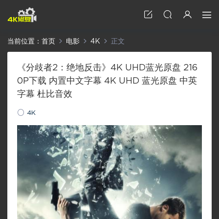
当前位置：
首页
电影
4K
正文
《分歧者2：绝地反击》4K UHD蓝光原盘 216
0P下载 内置中文字幕 4K UHD 蓝光原盘 中英
字幕 杜比音效
4K