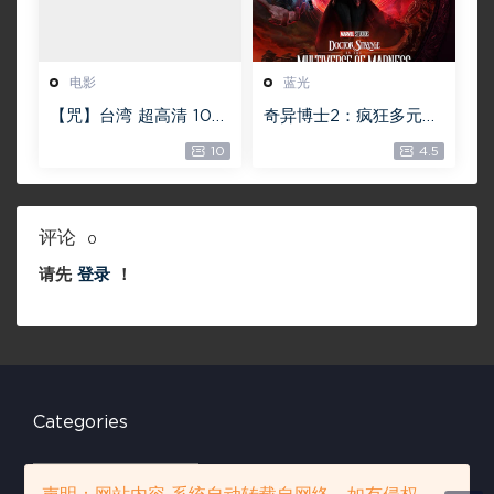
电影
蓝光
【咒】台湾 超高清 108
奇异博士2：疯狂多元宇
0P【未删减】4G 【全
宙【4k】【115网盘】 –
10
4.5
网目前最清晰版本】
Doctor Strange in th
e Multiverse of Madn
ess 60GB
评论
0
请先
登录
！
Categories
C
a