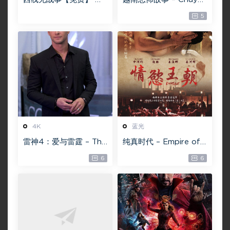
EB-DL版下载/ 新西线
ma gần nhà [蓝光原盘
5
无战事 /2022 All Quie
][22GB][1080P][115网
t on the Western Fro
盘专用下载 ]
nt 5.6GB
4K
蓝光
雷神4：爱与雷霆 – Tho
纯真时代 – Empire of
r: Love and Thunder
Lust 2D 蓝光原盘 33.1
6
6
20.4GB [115网盘下载]
GB ISO【115网盘专用
下载】