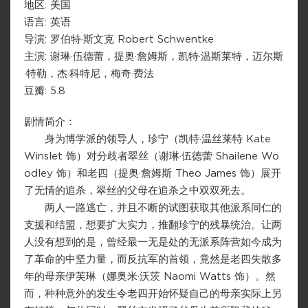
地区: 美国
语言: 英语
导演: 罗伯特·斯文克 Robert Schwentke
主演: 谢琳·伍德蕾，提奥·詹姆斯，凯特·温斯莱特，迈尔斯
·特勒，杰·科特尼，梅奇·费法
豆瓣: 5.8
剧情简介：
身为博学派的领导人，珍宁（凯特·温丝莱特 Kate
Winslet 饰）对分歧者翠丝（谢琳·伍德蕾 Shailene Wo
odley 饰）和老四（提奥·詹姆斯 Theo James 饰）展开
了无情的追杀，翠丝的父母在追杀之中双双死去。
两人一路逃亡，并且不断的试图获取其他派系同仁的
支援和结盟，想要扩大实力，推翻珍宁的残暴统治。让两
人没有想到的是，曾经最一无是处的无派系阵营如今成为
了革命的中坚力量，而反抗军的首领，竟然是老四失散多
年的母亲伊芙琳（娜奥米·沃茨 Naomi Watts 饰）。然
而，种种意外的发生令老四开始怀疑自己的母亲实际上另