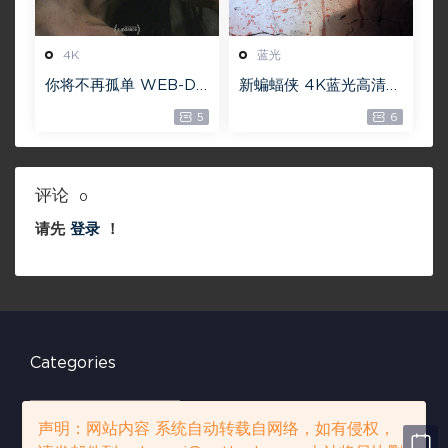
4K
蓝光
你将不再孤单 WEB-DL
新蝙蝠侠 4K蓝光高清M
版下载 2022 You Wo
KV版/蝙蝠侠(港/台) /
5
6
n’t Be Alone 19.1G [21
重启版蝙蝠侠 2022 Th
60P][4K]
e Batman
评论
0
请先
登录
！
Categories
C
a
声明：网站内容 系统自动转载自网络，如有侵权，
t