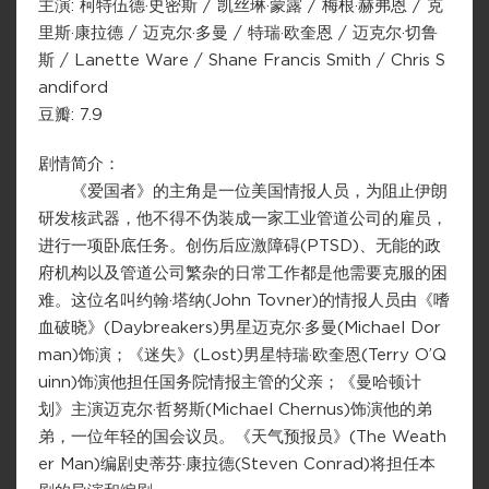
主演: 柯特伍德·史密斯 / 凯丝琳·蒙露 / 梅根·赫弗恩 / 克
里斯·康拉德 / 迈克尔·多曼 / 特瑞·欧奎恩 / 迈克尔·切鲁
斯 / Lanette Ware / Shane Francis Smith / Chris S
andiford
豆瓣: 7.9
剧情简介：
《爱国者》的主角是一位美国情报人员，为阻止伊朗
研发核武器，他不得不伪装成一家工业管道公司的雇员，
进行一项卧底任务。创伤后应激障碍(PTSD)、无能的政
府机构以及管道公司繁杂的日常工作都是他需要克服的困
难。这位名叫约翰·塔纳(John Tovner)的情报人员由《嗜
血破晓》(Daybreakers)男星迈克尔·多曼(Michael Dor
man)饰演；《迷失》(Lost)男星特瑞·欧奎恩(Terry O’Q
uinn)饰演他担任国务院情报主管的父亲；《曼哈顿计
划》主演迈克尔·哲努斯(Michael Chernus)饰演他的弟
弟，一位年轻的国会议员。《天气预报员》(The Weath
er Man)编剧史蒂芬·康拉德(Steven Conrad)将担任本