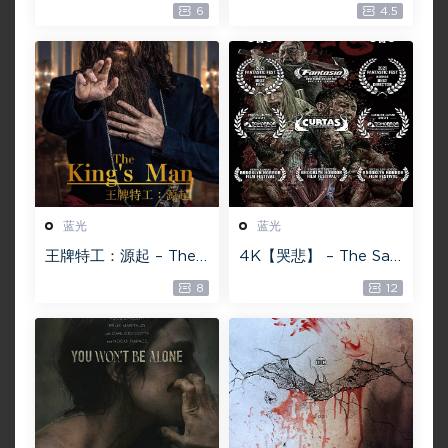
6
4.5
20.4GB [115网盘下载]
Doctor Strange in th
e Multiverse of Madn
ess 60GB
蓝光
蓝光
王牌特工：源起 – The
4K【哭悲】 – The Sad
King’s Man 【4K IOS
ness ISO蓝光【4K原盘
8
12
原盘 59.4G】 【1080P
72G】 【超清原盘 36.3
IOS原盘 46.3G】 115网
G】 仅供115网盘下载
盘下载