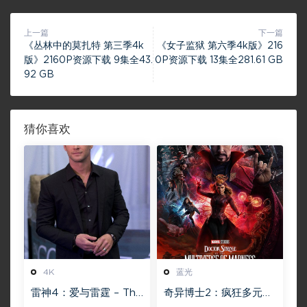
上一篇
下一篇
《丛林中的莫扎特 第三季4k
《女子监狱 第六季4k版》216
版》2160P资源下载 9集全43.
0P资源下载 13集全281.61 GB
92 GB
猜你喜欢
4K
蓝光
雷神4：爱与雷霆 – Tho
奇异博士2：疯狂多元宇
r: Love and Thunder
宙【4k】【115网盘】 –