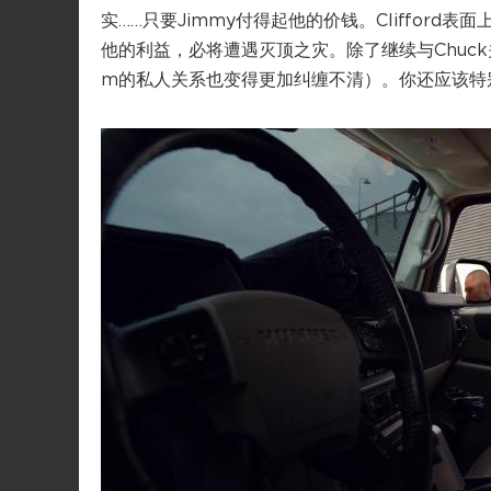
实……只要Jimmy付得起他的价钱。Cliffor
他的利益，必将遭遇灭顶之灾。除了继续与Chuck关
m的私人关系也变得更加纠缠不清）。你还应该特别留意J