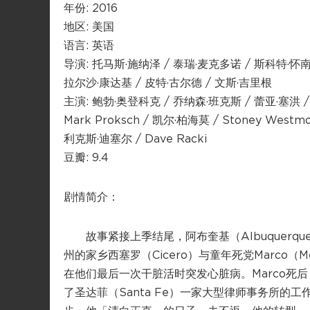
年份: 2016
地区: 美国
语言: 英语
导演: 托马斯·施纳泽 / 泰瑞·麦克多诺 / 斯科特·怀南
拉尔沙·康达基 / 皮特·古尔德 / 文斯·吉里根
主演: 鲍勃·奥登科克 / 乔纳森·班克斯 / 蕾亚·塞洪 
Mark Proksch / 凯尔·柏海莫 / Stoney Westmorel
利克斯·迪塞尔 / Dave Racki
豆瓣: 9.4
剧情简介：
故事紧接上季结尾，阿布奎基（Albuquerque）
州的家乡西塞罗（Cicero）与童年死党Marco（M
在他们最后一次干脏活时突发心脏病。Marco死
了圣达菲（Santa Fe）一家大型律师事务所的工