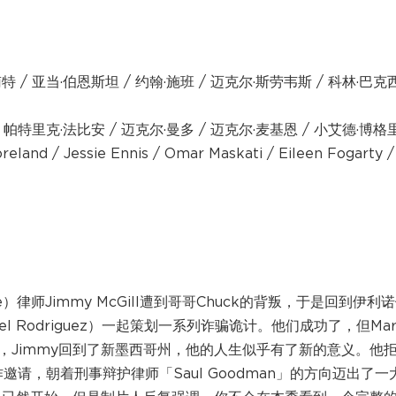
特 / 亚当·伯恩斯坦 / 约翰·施班 / 迈克尔·斯劳韦斯 / 科林·巴克西
/ 帕特里克·法比安 / 迈克尔·曼多 / 迈克尔·麦基恩 / 小艾德·博格里
and / Jessie Ennis / Omar Maskati / Eileen Fogarty 
律师Jimmy McGill遭到哥哥Chuck的背叛，于是回到伊利
el Rodriguez）一起策划一系列诈骗诡计。他们成功了，但Mar
后，Jimmy回到了新墨西哥州，他的人生似乎有了新的意义。他
作邀请，朝着刑事辩护律师「Saul Goodman」的方向迈出了一