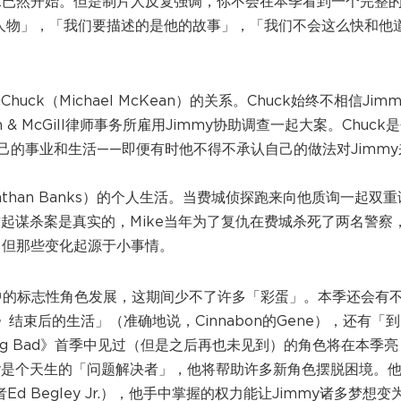
…已然开始。但是制片人反复强调，你不会在本季看到一个完整的
该剧的灵魂人物」，「我们要描述的是他的故事」，「我们不会这么快和他
（Michael McKean）的关系。Chuck始终不相信Jimm
 & McGill律师事务所雇用Jimmy协助调查一起大案。Chuck
的事业和生活——即便有时他不得不承认自己的做法对Jimmy
nathan Banks）的个人生活。当费城侦探跑来向他质询一起双重
这起谋杀案是真实的，Mike当年为了复仇在费城杀死了两名警察
，但那些变化起源于小事情。
ad》中的标志性角色发展，这期间少不了许多「彩蛋」。本季还会有
ad》结束后的生活」（准确地说，Cinnabon的Gene），还有「
ing Bad》首季中见过（但是之后再也未见到）的角色将在本季亮
my是个天生的「问题解决者」，他将帮助许多新角色摆脱困境。
Ed Begley Jr.），他手中掌握的权力能让Jimmy诸多梦想变