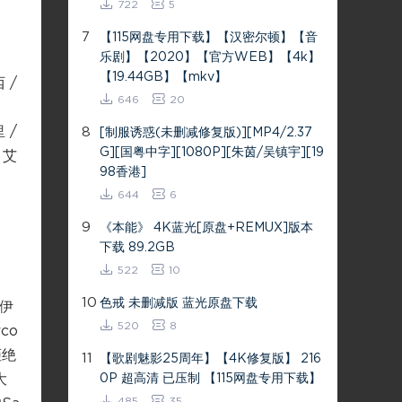
722
5
7
【115网盘专用下载】【汉密尔顿】【音
乐剧】【2020】【官方WEB】【4k】
【19.44GB】【mkv】
 /
646
20
 /
8
[制服诱惑(未删减修复版)][MP4/2.37
G][国粤中字][1080P][朱茵/吴镇宇][19
/ 艾
98香港]
644
6
9
《本能》 4K蓝光[原盘+REMUX]版本
下载 89.2GB
522
10
10
色戒 未删减版 蓝光原盘下载
诺伊
520
8
co
拒绝
11
【歌剧魅影25周年】【4K修复版】 216
大
0P 超高清 已压制 【115网盘专用下载】
485
35