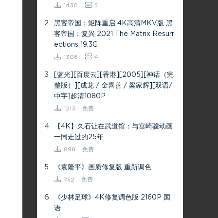
1430
5
2
黑客帝国：矩阵重启 4K高清MKV版 黑
客帝国：复兴 2021 The Matrix Resurr
ections 19.3G
1308
4
3
[蓝光][百度云][香港][2005][神话（完
整版）][成龙 / 金喜善 / 梁家辉][双语/
中字]超清1080P
1213
免费
4
【4K】久石让在武道馆：与宫崎骏动画
一同走过的25年
898
免费
5
《袁隆平》画质修复版 重新调色
752
免费
6
《少林足球》4K修复调色版 2160P 国
语