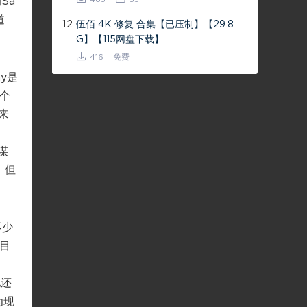
Sa
道
12
伍佰 4K 修复 合集【已压制】【29.8
G】【115网盘下载】
416
免费
y是
是个
来
谋
，但
不少
到目
他还
为现