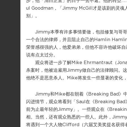
步，他「清白正直」的日子一去不返。他的转型…
ul Goodman，「Jimmy McGill才是
别」。
Jimmy本季有许多事情要做，包括修复与哥哥Chuck
一个合法的律师，并且阻止自己的Hamlin Hamlin
荣誉感很强的人，他爱弟弟，但他不容许他破坏自己
说有点太过分。
观众将进一步了解Mike Ehrmantraut（Jo
杀案时，他被迫雇用Jimmy做自己的法律顾问。
他绝不是恶意杀人。Mike将发生一些显著的变化
Jimmy和Mike都在朝着《Breaking B
闪进情节，观众将看到「Saul在《Breaking B
前为止最年轻的Jimmy」。一些观众在《Break
相。当然，还有观众熟悉的一些人。此外，Jim
将遇到一个大人物Clifford（六届艾美奖提名获得者