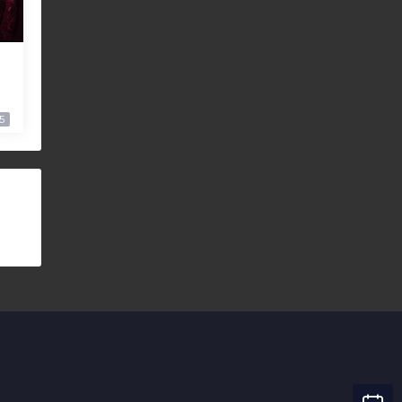
】
i
5
6