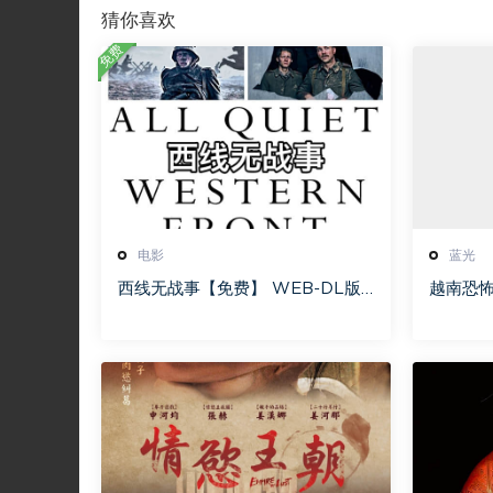
猜你喜欢
免费
电影
蓝光
西线无战事【免费】 WEB-DL版
越南恐怖故
下载/ 新西线无战事 /2022 All Q
nhà [蓝
uiet on the Western Front 5.6
[115网
GB