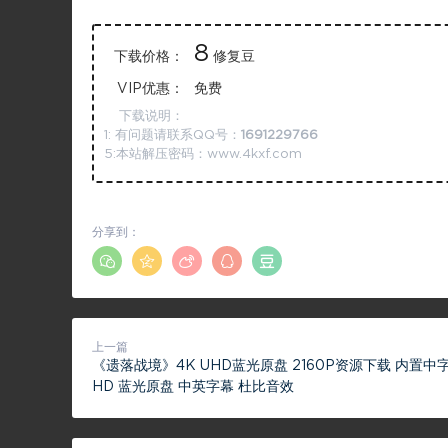
8
下载价格：
修复豆
VIP优惠：
免费
下载说明：
1: 有问题请联系QQ号：
1691229766
5:本站解压密码：www.4kxf.com
分享到：
上一篇
《遗落战境》4K UHD蓝光原盘 2160P资源下载 内置中字幕
HD 蓝光原盘 中英字幕 杜比音效