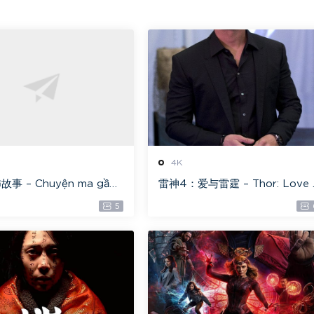
4K
事 – Chuyện ma gần
雷神4：爱与雷霆 – Thor: Love 
光原盘 ][22GB][1080P]
nd Thunder 20.4GB [115网盘
5
盘专用下载 ]
载]