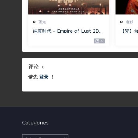
蓝光
电影
纯真时代 – Empire of Lust 2D
【咒】台
蓝光原盘 33.1GB ISO【115网盘专
减】4G
6
用下载】
评论
0
请先
登录
！
Categories
C