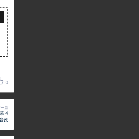
0
下一篇
幕 4
比音效