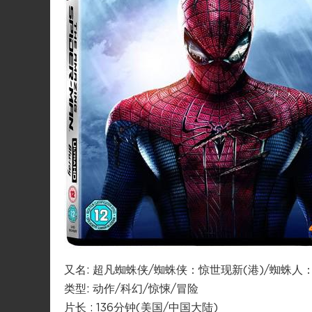
又名: 超凡蜘蛛侠/蜘蛛侠：惊世现新(港)/蜘蛛人
类型: 动作/科幻/惊悚/冒险
片长 : 136分钟(美国/中国大陆)