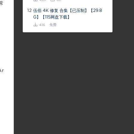
常
12
伍佰 4K 修复 合集【已压制】【29.8
G】【115网盘下载】
416
免费
Ar