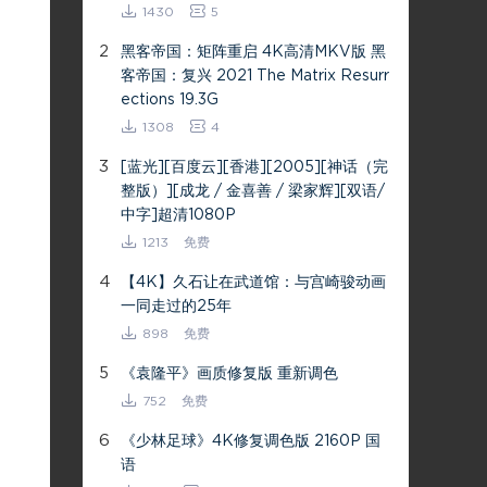
1430
5
2
黑客帝国：矩阵重启 4K高清MKV版 黑
客帝国：复兴 2021 The Matrix Resurr
ections 19.3G
1308
4
3
[蓝光][百度云][香港][2005][神话（完
整版）][成龙 / 金喜善 / 梁家辉][双语/
中字]超清1080P
1213
免费
4
【4K】久石让在武道馆：与宫崎骏动画
一同走过的25年
898
免费
5
《袁隆平》画质修复版 重新调色
752
免费
6
《少林足球》4K修复调色版 2160P 国
语