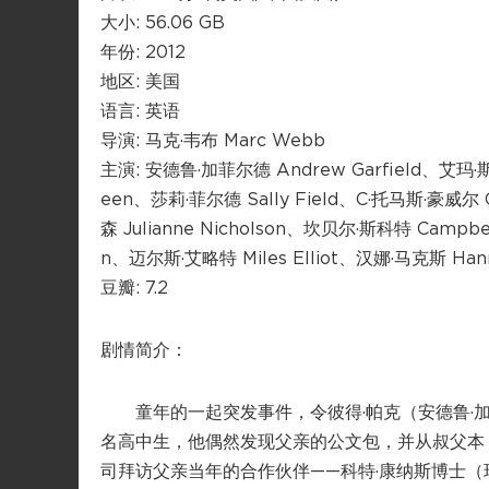
大小: 56.06 GB
年份: 2012
地区: 美国
语言: 英语
导演: 马克·韦布 Marc Webb
主演: 安德鲁·加菲尔德 Andrew Garfield、艾玛·斯
een、莎莉·菲尔德 Sally Field、C·托马斯·豪威尔 
森 Julianne Nicholson、坎贝尔·斯科特 Campbe
n、迈尔斯·艾略特 Miles Elliot、汉娜·马克斯 Hann
豆瓣: 7.2
剧情简介：
童年的一起突发事件，令彼得·帕克（安德鲁·加菲尔德
名高中生，他偶然发现父亲的公文包，并从叔父本（马丁
司拜访父亲当年的合作伙伴——科特·康纳斯博士（瑞斯