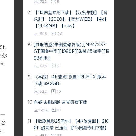
722
5
7
【115网盘专用下载】【汉密尔顿】【音
乐剧】【2020】【官方WEB】【4k】
【19.44GB】【mkv】
646
20
8
[制服诱惑(未删减修复版)][MP4/2.37
Sh
G][国粤中字][1080P][朱茵/吴镇宇][19
尼科尔
98香港]
ha
644
6
9
《本能》 4K蓝光[原盘+REMUX]版本
下载 89.2GB
522
10
10
色戒 未删减版 蓝光原盘下载
520
8
为一
11
【歌剧魅影25周年】【4K修复版】 216
库公
0P 超高清 已压制 【115网盘专用下载】
外
485
35