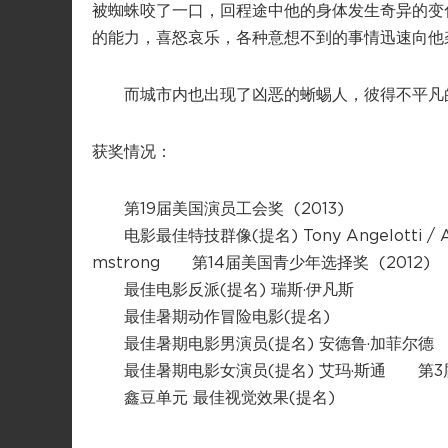
被蜘蛛咬了一口，回程途中他的身体发生奇异的变
的能力，喜怒哀乐，各种意想不到的事情迅速向他
而城市内也出现了凶恶的蜥蜴人，彼得不平凡的
获奖情况：
第19届美国演员工会奖 (2013)
电影最佳特技群像(提名) Tony Angelotti / Andy
mstrong 第14届美国青少年选择奖 (2012)
最佳电影反派(提名) 瑞斯·伊凡斯
最佳暑期动作冒险电影(提名)
最佳暑期电影男演员(提名) 安德鲁·加菲尔德
最佳暑期电影女演员(提名) 艾玛·斯通 第3届豆
鑫豆单元 最佳视觉效果(提名)