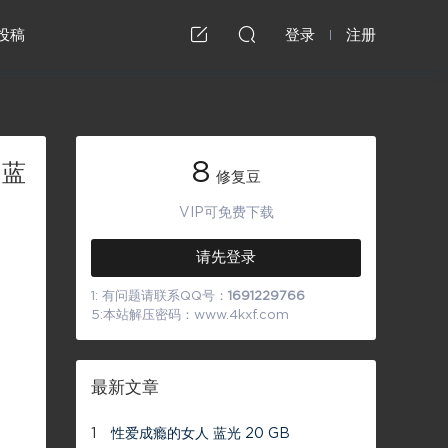
投稿
登录
注册
8
 蓝
修复豆
VIP可免费下载
请先登录
1: 有问题请联系QQ号：
1691229766
5:本站解压密码：www.4kxf.com
最新文章
1
性爱成瘾的女人 蓝光 20 GB