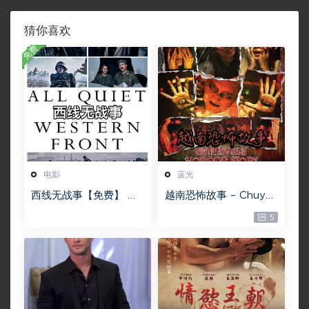
猜你喜欢
免费
电影
蓝光
西线无战事【免费】 W
越南恐怖故事 – Chuyện
EB-DL版下载/ 新西线
ma gần nhà [蓝光原盘
5
无战事 /2022 All Quie
][22GB][1080P][115网
t on the Western Fro
盘专用下载 ]
nt 5.6GB