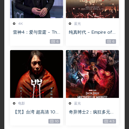
4K
蓝光
雷神4：爱与雷霆 – Tho
纯真时代 – Empire of
r: Love and Thunder
Lust 2D 蓝光原盘 33.1
6
6
20.4GB [115网盘下载]
GB ISO【115网盘专用
下载】
电影
蓝光
【咒】台湾 超高清 108
奇异博士2：疯狂多元宇
0P【未删减】4G 【全
宙【4k】【115网盘】 –
10
4.5
网目前最清晰版本】
Doctor Strange in th