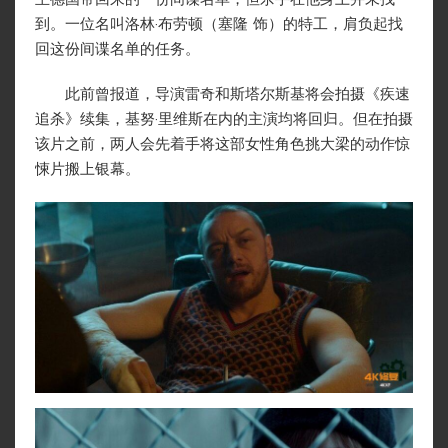
到。一位名叫洛林·布劳顿（塞隆 饰）的特工，肩负起找
回这份间谍名单的任务。
此前曾报道，导演雷奇和斯塔尔斯基将会拍摄《疾速
追杀》续集，基努·里维斯在内的主演均将回归。但在拍摄
该片之前，两人会先着手将这部女性角色挑大梁的动作惊
悚片搬上银幕。