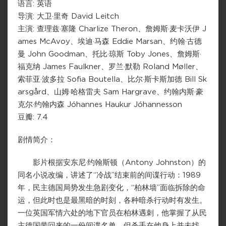
语言: 英语
导演: 大卫·里奇 David Leitch
主演: 查理兹·塞隆 Charlize Theron、詹姆斯·麦卡沃伊 J
ames McAvoy、埃迪·马森 Eddie Marsan、约翰·古德
曼 John Goodman、托比·琼斯 Toby Jones、詹姆斯·
福克纳 James Faulkner、罗兰·默勒 Roland Møller、
索菲亚·波多拉 Sofia Boutella、比尔·斯卡斯加德 Bill Sk
arsgård、山姆·哈格雷夫 Sam Hargrave、约翰内斯·豪
克尔·约翰内森 Jóhannes Haukur Jóhannesson
豆瓣: 7.4
剧情简介：
影片根据安东尼·约翰斯顿（Antony Johnston）的
同名小说改编，讲述了“冷战”结束前的间谍行动：1989
年，民主德国局势发生急剧变化，“柏林墙”面临拆除的命
运，但此时也是最黑暗的时刻，各种暗杀行动时有发生。
一位英国军情六处的地下官员在柏林遇刺，他掌握了从民
主德国带回来的一份间谍名单，但杀手在他身上并未找