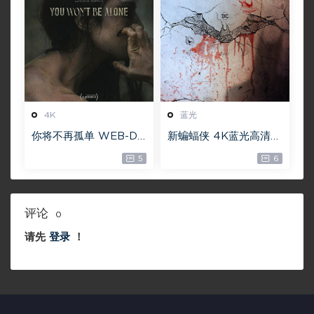
4K
蓝光
你将不再孤单 WEB-DL
新蝙蝠侠 4K蓝光高清M
版下载 2022 You Wo
KV版/蝙蝠侠(港/台) /
5
6
n’t Be Alone 19.1G [21
重启版蝙蝠侠 2022 Th
60P][4K]
e Batman
评论
0
请先
登录
！