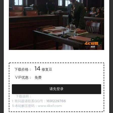
14
下载价格：
修复豆
VIP优惠：
免费
请先登录
下载说明：
1: 有问题请联系QQ号：
1691229766
5:本站解压密码：www.4kxf.com