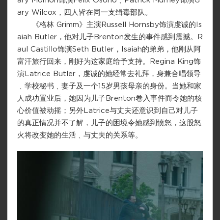
ary Momoh饰演Felix Osorio﹑Patrick Murney饰演G
ary Wilcox，四人皆在同一支缉毒部队。
《格林 Grimm》主演Russell Hornsby饰演虔诚的Is
aiah Butler，他对儿子Brenton发生的事件感到震撼。R
aul Castillo饰演Seth Butler，Isaiah的弟弟，他刚从阿
富汗旅行回来，刚好为这家庭给予支持。Regina King饰
演Latrice Butler，虔诚的她经常去礼拜，身兼合唱领导
﹑学校秘书﹑妻子及一个15岁男孩母亲的身份。当她和家
人成功置业后，她因为儿子Brenton卷入事件而令她的核
心价值被动摇；另外Latrice与丈夫还意识到自己对儿子
的真正情况并不了解，儿子的困境令她感到愤怒，这股怒
火将改变她的生活﹑与丈夫的关系等。