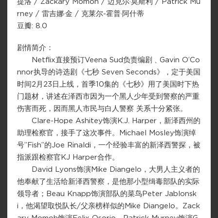
提洛 / Zackary Momoh / 迈克尔·莫斯利 / Patrick Mu
rney / 雷吉娜·金 / 克莱尔-霍普·阿什蒂
豆瓣: 8.0
剧情简介：
Netflix直接预订Veena Sud负责编剧﹑Gavin O’Co
nnor执导的诗选剧《七秒 Seven Seconds》，定于美国
时间2月23日上线，首季10集的《七秒》用了美国时下热
门题材，讲述在泽西市因为一个黑人少年受到警察的严重
伤害而死，因而黑人市民与白人警察 关系十分紧张。
Clare-Hope Ashitey饰演K.J. Harper，新泽西州的
助理检察官，接手了这次事件。Michael Mosley饰演绰
号”Fish”的Joe Rinaldi，一个经验丰富的新泽西警探，被
指派跟检察官KJ Harper合作。
David Lyons饰演Mike Diangelo，大男人主义者的
他奉献了生活给新泽西警察，是他那小型缉毒部队的实际
领导者；Beau Knapp饰演部队的菜鸟Peter Jablonsk
i，他渴望取悦队长/父亲榜样似的Mike Diangelo。Zack