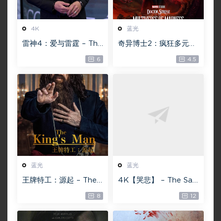
4K
蓝光
雷神4：爱与雷霆 – Tho
奇异博士2：疯狂多元宇
r: Love and Thunder
宙【4k】【115网盘】 –
6
4.5
20.4GB [115网盘下载]
Doctor Strange in th
e Multiverse of Madn
ess 60GB
蓝光
蓝光
王牌特工：源起 – The
4K【哭悲】 – The Sad
King’s Man 【4K IOS
ness ISO蓝光【4K原盘
8
12
原盘 59.4G】 【1080P
72G】 【超清原盘 36.3
IOS原盘 46.3G】 115网
G】 仅供115网盘下载
盘下载