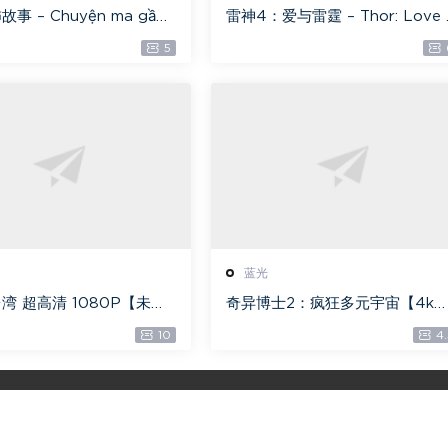
事 – Chuyện ma gần
雷神4：爱与雷霆 – Thor: Love 
光原盘 ][22GB][1080P]
nd Thunder 20.4GB [115网盘
5
盘专用下载 ]
载]
蓝光
湾 超高清 1080P【未删
奇异博士2：疯狂多元宇宙【4k
 【全网目前最清晰版本】
【115网盘】 – Doctor Strange 
10
4.
n the Multiverse of Madness 
0GB