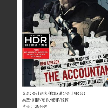
又名: 会计刺客/暗算(港)/会计师(台)
类型: 剧情/动作/犯罪/惊悚
片长 : 128分钟