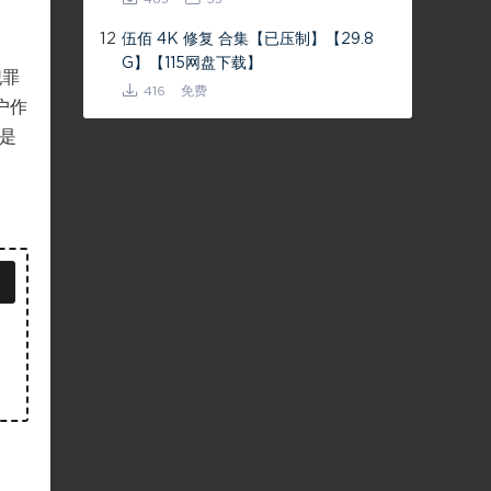
12
伍佰 4K 修复 合集【已压制】【29.8
G】【115网盘下载】
犯罪
416
免费
户作
是