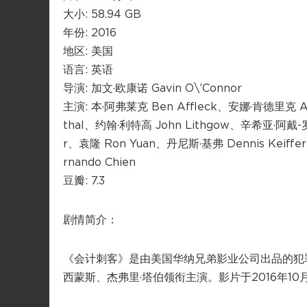
大小: 58.94 GB
年份: 2016
地区: 美国
语言: 英语
导演: 加文·欧康诺 Gavin O\’Connor
主演: 本·阿弗莱克 Ben Affleck、安娜·肯德里克 Ann
thal、约翰·利特高 John Lithgow、辛希亚·阿戴-罗宾
r、袁隆 Ron Yuan、丹尼斯·基弗 Dennis Keiffe
rnando Chien
豆瓣: 7.3
剧情简介：
《会计刺客》是由美国华纳兄弟影业公司出品的犯罪剧
西蒙斯、杰弗里·塔伯领衔主演。影片于2016年10