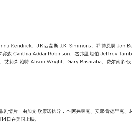
a Kendrick、J·K·西蒙斯 J.K. Simmons、乔·博恩瑟 Jon B
森 Cynthia Addai-Robinson、杰弗里·塔伯 Jeffrey Tamb
r、艾莉森·赖特 Alison Wright、Gary Basaraba、费尔南多·钱
情片，由加文·欧康诺执导，本·阿弗莱克、安娜·肯德里克、J·
月14日在美国上映。