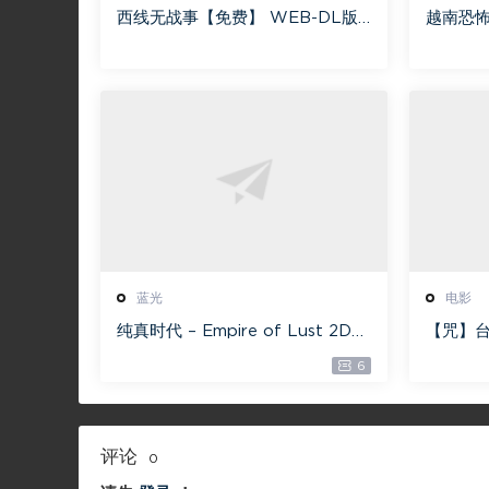
西线无战事【免费】 WEB-DL版
越南恐怖故
下载/ 新西线无战事 /2022 All Q
nhà [蓝
uiet on the Western Front 5.6
[115网
GB
蓝光
电影
纯真时代 – Empire of Lust 2D
【咒】台
蓝光原盘 33.1GB ISO【115网盘专
减】4G
6
用下载】
评论
0