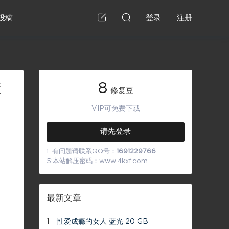
投稿
登录
注册
8
蓝
修复豆
VIP可免费下载
请先登录
1: 有问题请联系QQ号：
1691229766
5:本站解压密码：www.4kxf.com
最新文章
1
性爱成瘾的女人 蓝光 20 GB