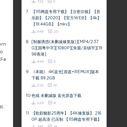
722
5
7
【115网盘专用下载】【汉密尔顿】【音
乐剧】【2020】【官方WEB】【4k】
【19.44GB】【mkv】
646
20
8
[制服诱惑(未删减修复版)][MP4/2.37
ern
G][国粤中字][1080P][朱茵/吴镇宇][19
o
98香港]
 Fe
644
6
9
《本能》 4K蓝光[原盘+REMUX]版本
下载 89.2GB
522
10
10
色戒 未删减版 蓝光原盘下载
520
8
K·
11
【歌剧魅影25周年】【4K修复版】 216
0P 超高清 已压制 【115网盘专用下载】
485
35