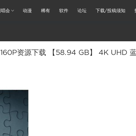
演唱会
动漫
稀有
软件
论坛
下载/投稿须知
0P资源下载 【58.94 GB】 4K UHD 