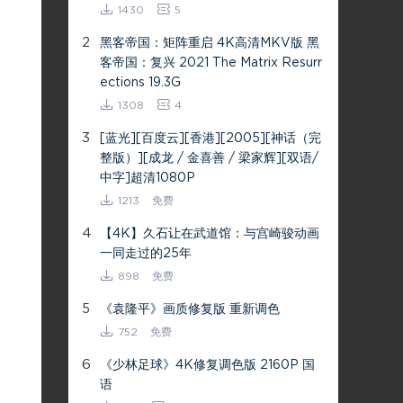
1430
5
2
黑客帝国：矩阵重启 4K高清MKV版 黑
客帝国：复兴 2021 The Matrix Resurr
ections 19.3G
1308
4
3
[蓝光][百度云][香港][2005][神话（完
整版）][成龙 / 金喜善 / 梁家辉][双语/
中字]超清1080P
1213
免费
4
【4K】久石让在武道馆：与宫崎骏动画
一同走过的25年
898
免费
5
《袁隆平》画质修复版 重新调色
752
免费
6
《少林足球》4K修复调色版 2160P 国
语