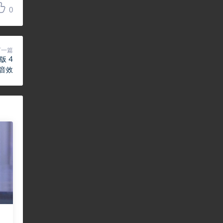
0
下一篇
版 4
比音效