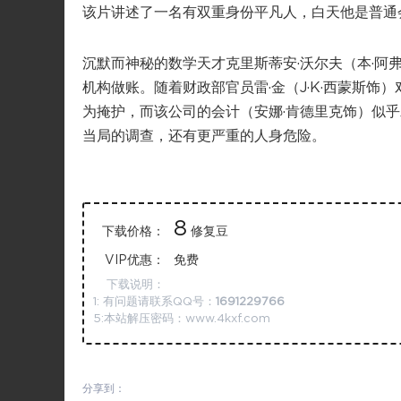
该片讲述了一名有双重身份平凡人，白天他是普通
沉默而神秘的数学天才克里斯蒂安·沃尔夫（本·
机构做账。随着财政部官员雷·金（J·K·西蒙斯
为掩护，而该公司的会计（安娜·肯德里克饰）似
当局的调查，还有更严重的人身危险。
8
下载价格：
修复豆
VIP优惠：
免费
下载说明：
1: 有问题请联系QQ号：
1691229766
5:本站解压密码：www.4kxf.com
分享到：