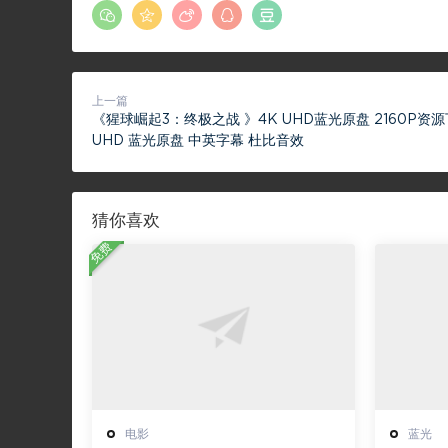
上一篇
《猩球崛起3：终极之战 》4K UHD蓝光原盘 2160P资源
UHD 蓝光原盘 中英字幕 杜比音效
猜你喜欢
免费
电影
蓝光