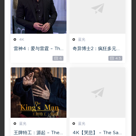
4K
蓝光
雷神4：爱与雷霆 – Tho
奇异博士2：疯狂多元宇
r: Love and Thunder
宙【4k】【115网盘】 –
6
4.5
20.4GB [115网盘下载]
Doctor Strange in th
e Multiverse of Madn
ess 60GB
蓝光
蓝光
王牌特工：源起 – The
4K【哭悲】 – The Sad