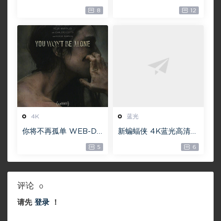
King’s Man 【4K IOS
ness ISO蓝光【4K原盘
8
12
原盘 59.4G】 【1080P
72G】 【超清原盘 36.3
IOS原盘 46.3G】 115网
G】 仅供115网盘下载
盘下载
4K
蓝光
你将不再孤单 WEB-DL
新蝙蝠侠 4K蓝光高清M
版下载 2022 You Wo
KV版/蝙蝠侠(港/台) /
5
6
n’t Be Alone 19.1G [21
重启版蝙蝠侠 2022 Th
60P][4K]
e Batman
评论
0
请先
登录
！