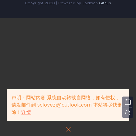
o
Copyright 2020 | Powered by Jackson
Github
r
i
e
s
声明：网站内容 系统自动转载自网络，如有侵权，
请发邮件到 sclovezj@outlook.com 本站将尽快删
除！
详情